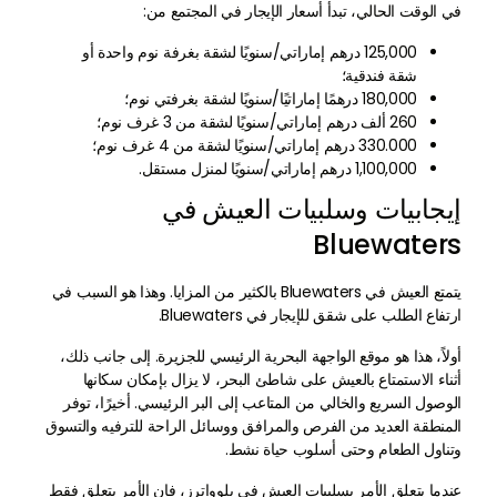
في الوقت الحالي، تبدأ أسعار الإيجار في المجتمع من:
125,000 درهم إماراتي/سنويًا لشقة بغرفة نوم واحدة أو
شقة فندقية؛
180,000 درهمًا إماراتيًا/سنويًا لشقة بغرفتي نوم؛
260 ألف درهم إماراتي/سنويًا لشقة من 3 غرف نوم؛
330.000 درهم إماراتي/سنويًا لشقة من 4 غرف نوم؛
1,100,000 درهم إماراتي/سنويًا لمنزل مستقل.
إيجابيات وسلبيات العيش في
Bluewaters
يتمتع العيش في Bluewaters بالكثير من المزايا. وهذا هو السبب في
ارتفاع الطلب على شقق للإيجار في Bluewaters.
أولاً، هذا هو موقع الواجهة البحرية الرئيسي للجزيرة. إلى جانب ذلك،
أثناء الاستمتاع بالعيش على شاطئ البحر، لا يزال بإمكان سكانها
الوصول السريع والخالي من المتاعب إلى البر الرئيسي. أخيرًا، توفر
المنطقة العديد من الفرص والمرافق ووسائل الراحة للترفيه والتسوق
وتناول الطعام وحتى أسلوب حياة نشط.
عندما يتعلق الأمر بسلبيات العيش في بلوواترز، فإن الأمر يتعلق فقط