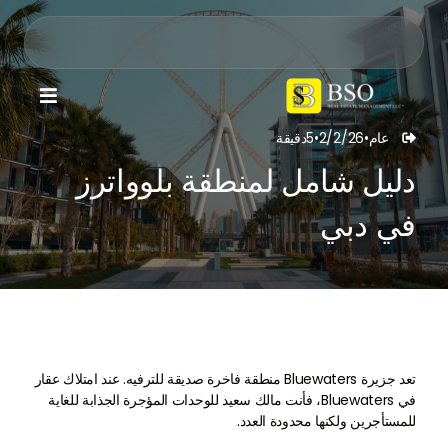

عام
•
2/2/26
•
5
دقيقة

دليل شامل لمنطقة بلوواترز
في دبي
تعد جزيرة Bluewaters منطقة فاخرة صديقة للترفيه. عند امتلاك عقار
في Bluewaters، فأنت مالك سعيد للوحدات المؤجرة الجذابة للغاية
للمستأجرين ولكنها محدودة العدد.