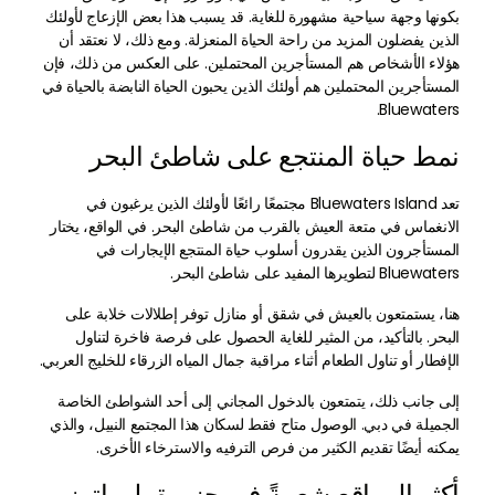
بكونها وجهة سياحية مشهورة للغاية. قد يسبب هذا بعض الإزعاج لأولئك
الذين يفضلون المزيد من راحة الحياة المنعزلة. ومع ذلك، لا نعتقد أن
هؤلاء الأشخاص هم المستأجرين المحتملين. على العكس من ذلك، فإن
المستأجرين المحتملين هم أولئك الذين يحبون الحياة النابضة بالحياة في
Bluewaters.
نمط حياة المنتجع على شاطئ البحر
تعد Bluewaters Island مجتمعًا رائعًا لأولئك الذين يرغبون في
الانغماس في متعة العيش بالقرب من شاطئ البحر. في الواقع، يختار
المستأجرون الذين يقدرون أسلوب حياة المنتجع الإيجارات في
Bluewaters لتطويرها المفيد على شاطئ البحر.
هنا، يستمتعون بالعيش في شقق أو منازل توفر إطلالات خلابة على
البحر. بالتأكيد، من المثير للغاية الحصول على فرصة فاخرة لتناول
الإفطار أو تناول الطعام أثناء مراقبة جمال المياه الزرقاء للخليج العربي.
إلى جانب ذلك، يتمتعون بالدخول المجاني إلى أحد الشواطئ الخاصة
الجميلة في دبي. الوصول متاح فقط لسكان هذا المجتمع النبيل، والذي
يمكنه أيضًا تقديم الكثير من فرص الترفيه والاسترخاء الأخرى.
أكثر المواقع شعبيةً في جزيرة بلوواترز