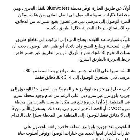
أولاً، عن طريق العبارة. توفر محطة Bluewaters للنقل البحري، وهي
محطة للعبّارات، سهولة الوصول إلى النقل المائي. من هناك، يمكن
للمرء الوصول إلى مرسى دبي في غضون بضع عشرات من الدقائق،
مع الاستمتاع بالرحلة البحرية خلال الطريق بأكمله.
ثانياً، بالسيارة. عند القيادة، يحتاج المرء إلى الركوب إلى تقاطع طريق
غارن السبخلة وشارع الشيخ زايد باتجاه أبو ظبي. عند الوصول، يجب أن
تسلك المخرج 31 باتجاه شارع الأزرق. ثم يمر الطريق عبر جسر خاص
يربط الجزيرة بالطريق السريع.
الثالثة، سيرا على الأقدام. جسر مشاة رائع يربط المنطقة بـ JBR،
مرسى دبي. يستغرق الوصول إلى JBR 3-4 دقائق فقط.
كيف تصل إلى جزيرة بلوواترز عبر المترو؟ من السهل جدًا الوصول إلى
جزيرة بلوواترز عبر مترو دبي. على الرغم من عدم وجود محطة مترو
في المنطقة، إلا أن الجزيرة تقع في مكان مناسب بالقرب من محطة
مترو DMCC أو الخط الأحمر لمترو دبي. بعد ذلك، يستغرق الأمر من 5
إلى 6 دقائق فقط للوصول إلى المنطقة من المحطة سيرًا على الأقدام.
للتلخيص. تعد جزيرة بلوواترز منطقة فاخرة رائعة للحصول على
عقارات للإيجار. لديها العديد من خيارات الوصول وتوفر أسلوب حياة
راقي على شاطئ البحر.