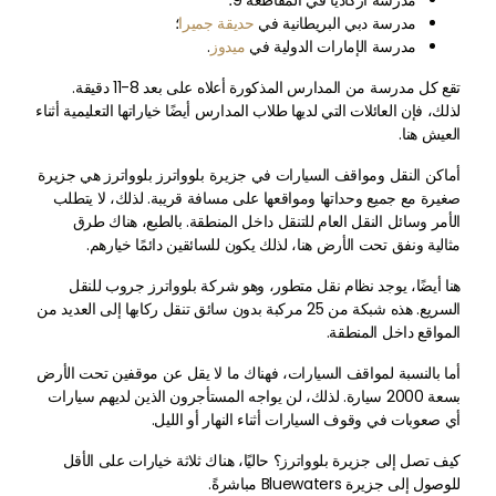
مدرسة أركاديا في المقاطعة 9؛
مدرسة دبي البريطانية في
حديقة جميرا
؛
مدرسة الإمارات الدولية في
ميدوز
.
تقع كل مدرسة من المدارس المذكورة أعلاه على بعد 8-11 دقيقة.
لذلك، فإن العائلات التي لديها طلاب المدارس أيضًا خياراتها التعليمية أثناء
العيش هنا.
أماكن النقل ومواقف السيارات في جزيرة بلوواترز بلوواترز هي جزيرة
صغيرة مع جميع وحداتها ومواقعها على مسافة قريبة. لذلك، لا يتطلب
الأمر وسائل النقل العام للتنقل داخل المنطقة. بالطبع، هناك طرق
مثالية ونفق تحت الأرض هنا، لذلك يكون للسائقين دائمًا خيارهم.
هنا أيضًا، يوجد نظام نقل متطور، وهو شركة بلوواترز جروب للنقل
السريع. هذه شبكة من 25 مركبة بدون سائق تنقل ركابها إلى العديد من
المواقع داخل المنطقة.
أما بالنسبة لمواقف السيارات، فهناك ما لا يقل عن موقفين تحت الأرض
بسعة 2000 سيارة. لذلك، لن يواجه المستأجرون الذين لديهم سيارات
أي صعوبات في وقوف السيارات أثناء النهار أو الليل.
كيف تصل إلى جزيرة بلوواترز؟ حاليًا، هناك ثلاثة خيارات على الأقل
للوصول إلى جزيرة Bluewaters مباشرةً.