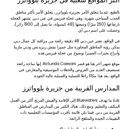
بالطبع، عندما يتعلق الأمر بجزيرة بلوواترز، يتعلق الأمر بأكثر مناطق
الجذب السياحي شهرة، وهي عجلة فيريس في عين دبي. تشتهر العجلة
بارتفاعها (250 مترًا) وسعتها (48 كبسولة، ما يصل إلى 1900 زائر)،
وحصلت على اسم دبي آي.
في الواقع، تعتبر عين دبي 48 دقيقة رائعة من مراقبة كل جمال دبي.
يمكن رؤية المناطق المجاورة مثل جميرا بيتش ريزيدنس ودبي مارينا
وأبراج بحيرات الجميرا بوضوح من عجلة فيريس هذه.
موقع شهير آخر هنا هو قصر Rotunda Caesars. إنها ساحة رائعة
تستضيف العديد من العروض والحفلات الموسيقية والمعارض. في
الواقع، يعد هذا مكانًا رائعًا للتسلية والتسلية عالية الجودة.
المدارس القريبة من جزيرة بلوواترز
عادةً ما تهدف Bluewaters إلى الإقامة والعيش المريح أكثر من العمل
المكثف والتعليم. ومع ذلك، هناك الكثير من المدارس في المناطق
القريبة من دبي. فيما يلي قائمة بأقرب المؤسسات التعليمية ذات
التقييمات الجيدة والمناهج الرائعة: