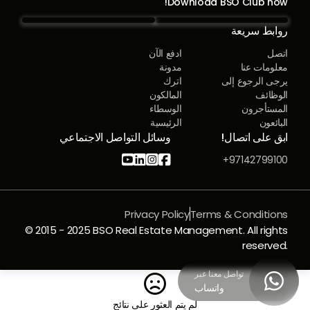
Download BSO Club now!
روابط سريعة
اتصل
ادفع الآن
معلومات عنا
مدونة
يرجى الرجوع إلى
اترك
الوظائف
المالكون
المستأجرون
الوسطاء
البائعون
الرئيسية
ابق على اتصال!
وسائل التواصل الاجتماعي




97142799100+
Privacy Policy
Terms & Conditions
© 2015 - 2025 BSO Real Estate Management. All rights
reserved.
تواصل معنا عبر


واتساب
لم يتم العثور على نتائج