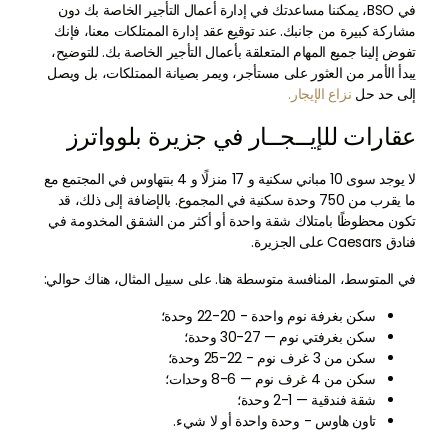
في BSO، يمكننا مساعدتك في إدارة أعمال التأجير الخاصة بك دون
مشاركة كبيرة من جانبك. عند توقيع عقد إدارة الممتلكات معنا، فإنك
تفوض إلينا جميع المهام المتعلقة بأعمال التأجير الخاصة بك. للتوضيح،
يبدأ الأمر من العثور على مستأجر، ويمر بصيانة الممتلكات، بل ويصل
إلى حد حل
نزاع الإيجار.
عقارات للإيــجــار في جزيرة بلوواترز
لا يوجد سوى 10 مباني سكنية و 17 منزلًا و 4 بنتهاوس في المجتمع مع
ما يقرب من 750 وحدة سكنية في المجموع. بالإضافة إلى ذلك، قد
تكون محظوظًا بامتلاك شقة واحدة أو أكثر من الشقق المخدومة في
فنادق Caesars على الجزيرة.
في المتوسط، المنافسة متوسطة هنا. على سبيل المثال، هناك حوالي:
سكن بغرفة نوم واحدة - 20-22 وحدة؛
سكن بغرفتي نوم — 27-30 وحدة؛
سكن من 3 غرف نوم - 22-25 وحدة؛
سكن من 4 غرف نوم — 6-8 وحدات؛
شقة فندقية — 1-2 وحدة؛
تاون هاوس - وحدة واحدة أو لا شيء.