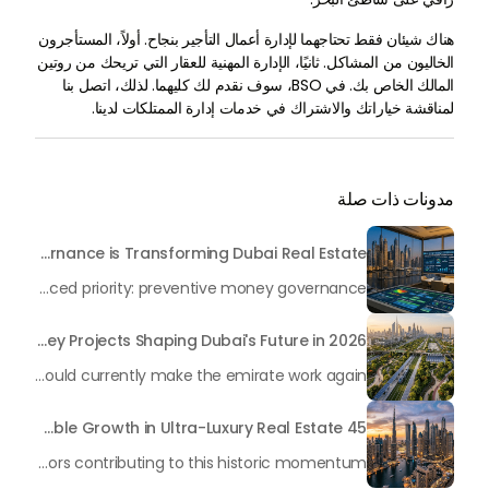
هناك شيئان فقط تحتاجهما لإدارة أعمال التأجير بنجاح. أولاً، المستأجرون
الخاليون من المشاكل. ثانيًا، الإدارة المهنية للعقار التي تريحك من روتين
المالك الخاص بك. في BSO، سوف نقدم لك كليهما. لذلك، اتصل بنا
لمناقشة خياراتك والاشتراك في خدمات إدارة الممتلكات لدينا.
مدونات ذات صلة
Beyond Maintenance: How Preventive Money Governance is Transforming Dubai Real Estate
In the rapidly changing milieu of Dubai's real estate sector, the year 2026 has triggered a substantial change in baggage handling practices. We have progressed beyond time when asset handling is simply a matter of "repairing leaks" or "accumulating bills". Currently, prudent businesses, builders and residents expect a more enhanced priority: preventive money governance.
Transforming the "Pearl of the World": 5 Key Projects Shaping Dubai's Future in 2026
Dubai has once again captivated a worldwide target audience with several groundbreaking mega-works that redefine the boundaries of engineering, sustainability and urban living. As we progress to May 2026, these ventures are evolving from bold ideas into concrete realities, cementing Dubai’s role as a worldwide leader in innovation and smart metropolitan development. From the depths of the ocean to the heights of the skyline, here's a complete examination of 5 massive projects that could currently make the emirate work again.
45 Days of Risen: An Analysis of Dubai’s Remarkable Growth in Ultra-Luxury Real Estate
The luxury real property market in Dubai is experiencing a remarkable upward push, strengthening its position as the leading worldwide hub for high-internet value investors. By the end of April 2026, the market has proven formidable resilience and growth, fueled by a blend of world-class infrastructure, strategic financial policies and a remarkable way of life worldwide Presented below is a complete analysis of the contemporary state of the ultra-luxury sector in Dubai, and the number one factors contributing to this historic momentum.