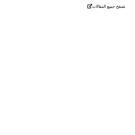
تصفح جميع المقالات

تحدث معنا
+971
United
Arab
Emirates
+971