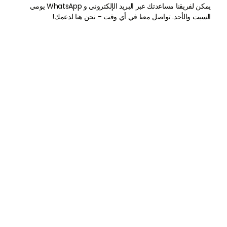
يمكن لفريقنا مساعدتك عبر البريد الإلكتروني و WhatsApp يومي
السبت والأحد. تواصل معنا في أي وقت - نحن هنا لدعمك!
الاسم الأول
الاسم الأخير
البريد الإلكتروني
هاتف
+971
United
Arab
أنا
Emirates
حدد أحد الخيارات

+971