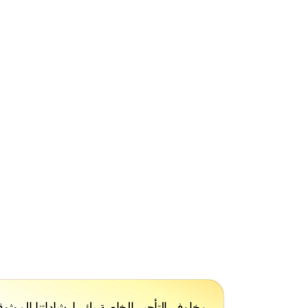
هل تشعر بالقلق من ارتفاع مفاجئ في الإيجار؟ ابق على
وتأكد من الأسعار العادلة.
يتعاون فريقنا مع خبراء موثوق بهم يمكنهم إرشادك بشأ
كمستأجر. تعرف على حقوقك وتحكم في عقد الإيجار.
تعرف على المزيد

مخاوف التأجير الخاصة بك، إرشاداتنا الموثوق