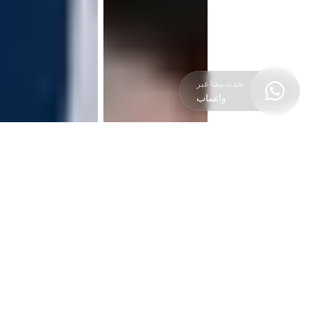
تحدث معنا عبر

واتساب
دعنا ندير الممتلكات الخاصة بك
الممتلكات الخاصة بك هي أكثر من مجرد أصل - إنها استثمار قيم في
مستقبلك. إن تكليف المحترفين بإدارة الممتلكات الخاصة بك لا يحمي
قيمتها فحسب، بل يفتح أيضًا إمكاناتها الكاملة للنمو والربحية.