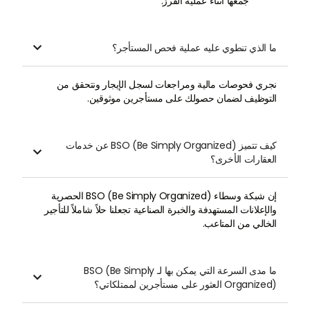
جمعها أثناء عملية الفرز.
ما الذي تنطوي عليه عملية فحص المستأجر؟

نجري فحوصات مالية ومراجعات لسجل الإيجار ونتحقق من
التوظيف لضمان حصولك على مستأجرين موثوقين.
كيف تتميز BSO (Be Simply Organized) عن خدمات

العقارات الأخرى؟
إن شبكة وسطاء BSO (Be Simply Organized) الحصرية
والإعلانات المستهدفة والخبرة الصناعية تجعلنا حلاً شاملاً للتأجير
الخالي من المتاعب.
ما مدى السرعة التي يمكن بها لـ BSO (Be Simply

Organized) العثور على مستأجرين لممتلكاتي؟