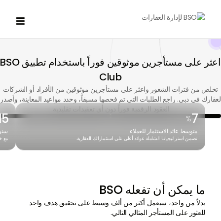

اعثر على مستأجرين موثوقين فوراً باستخدام تطبيق BSO
Club
تخلص من فترات الشغور واعثر على مستأجرين موثوقين من الأفراد أو الشركات
لعقارك في دبي. راجع الطلبات التي تم فحصها مسبقاً، وحدد مواعيد المعاينة، وأصدر
العقود الرقمية فوراً دون أي تعقيدات تقليدية.
15
7
%
متوسط عائد الاستثمار للعملاء
سنو
تضمن استراتيجياتنا الشاملة عوائد أعلى على استثماراتك العقارية.
مع خ
ما يمكن أن تفعله BSO
بدلاً من واحد، سيعمل أكثر من ألف وسيط على تحقيق هدف واحد
للعثور على المستأجر المثالي التالي.