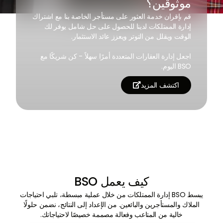
موثوقين؟
قم بإقران خدمة العثور على مستأجر الخاصة بنا مع اشتراك
إدارة الممتلكات لدينا للحصول على حل شامل يوفر لك
الوقت ويقلل من التوتر ويعزز عائد الاستثمار.
اجعل إدارة العقارات المتعددة أمرًا سهلاً - كن شريكًا مع
BSO اليوم.
اكتشف المزيد

كيف يعمل BSO
يبسط BSO إدارة الممتلكات من خلال عملية مبسطة، تلبي احتياجات
الملاك والمستأجرين والبائعين. من الإعداد إلى النتائج، نضمن حلولًا
خالية من المتاعب وفعالة مصممة خصيصًا لاحتياجاتك.