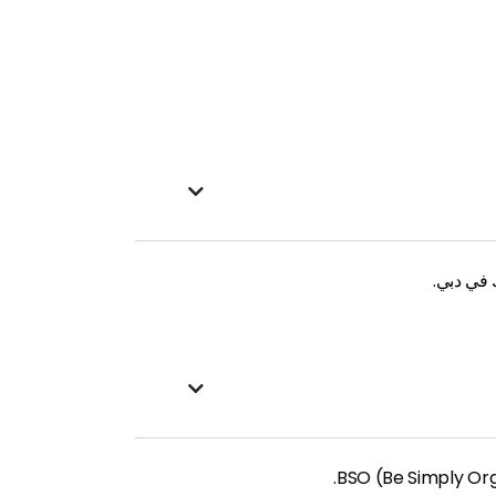

ك في دبي.
