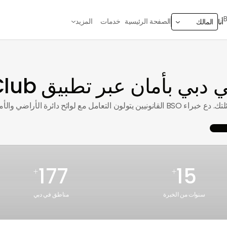
الصفحة الرئيسية
خدمات
المزيد
أنا
المالك
ي بأمان عبر تطبيق BSO Club
بسّط الإجراءات القانونية لنقل ملكية عقارك لأفراد عائلتك. دع خبراء BSO القانونيين يتولون ال
177
15
+
+
سنوات من الخبرة
مناطق في دبي