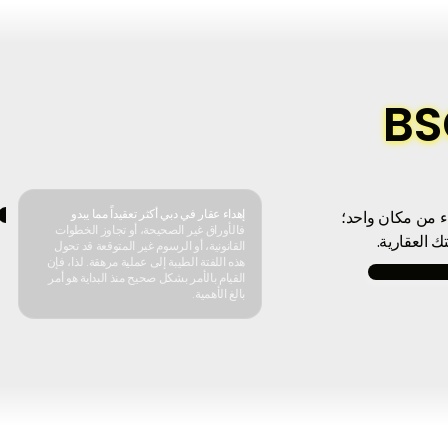
طبيق BSO
إهداء عقار في دبي أكثر تعقيداً مما يبدو
 من مكان واحد؛
فالأوراق غير الصحيحة، أو تجاوز الخطوات
القانونية، أو الرسوم غير المتوقعة قد تحول
هذه اللفتة الطيبة إلى عملية مرهقة. لذا، فإن
القيام بالأمر بشكل صحيح منذ البداية هو أمر
بالغ الأهمية.