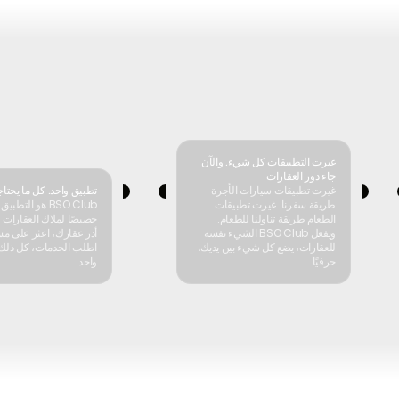
غيرت التطبيقات كل شيء. والآن
جاء دور العقارات
غيرت تطبيقات سيارات الأجرة
تطبيق واحد. كل ما يحتا
طريقة سفرنا. غيرت تطبيقات
BSO Club هو التط
الطعام طريقة تناولنا للطعام.
خصيصًا لملاك العقارات 
ويفعل BSO Club الشيء نفسه
أدر عقارك، اعثر على م
للعقارات، يضع كل شيء بين يديك،
اطلب الخدمات، كل ذلك
حرفيًا.
واحد.