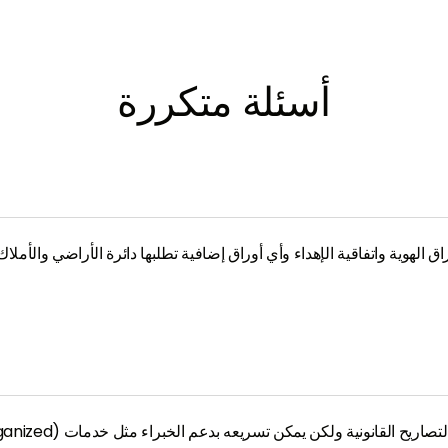
أسئلة متكررة
 الهوية واتفاقية الإهداء وأي أوراق إضافية تطلبها دائرة الأراضي والأملا
انونية ولكن يمكن تسريعه بدعم الخبراء مثل خدمات BSO (Be Simply Organized).