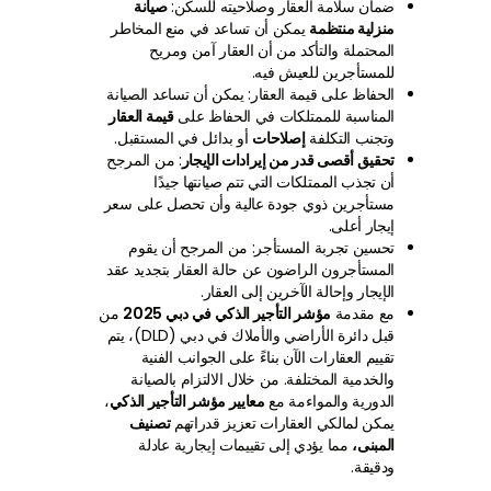
ضمان سلامة العقار وصلاحيته للسكن:
صيانة
منزلية منتظمة
يمكن أن تساعد في منع المخاطر
المحتملة والتأكد من أن العقار آمن ومريح
للمستأجرين للعيش فيه.
الحفاظ على قيمة العقار: يمكن أن تساعد الصيانة
المناسبة للممتلكات في الحفاظ على
قيمة العقار
وتجنب التكلفة
إصلاحات
أو بدائل في المستقبل.
تحقيق أقصى قدر من إيرادات الإيجار
: من المرجح
أن تجذب الممتلكات التي تتم صيانتها جيدًا
مستأجرين ذوي جودة عالية وأن تحصل على سعر
إيجار أعلى.
تحسين تجربة المستأجر: من المرجح أن يقوم
المستأجرون الراضون عن حالة العقار بتجديد عقد
الإيجار وإحالة الآخرين إلى العقار.
مع مقدمة
مؤشر التأجير الذكي في دبي 2025
من
قبل دائرة الأراضي والأملاك في دبي (DLD)، يتم
تقييم العقارات الآن بناءً على الجوانب الفنية
والخدمية المختلفة. من خلال الالتزام بالصيانة
الدورية والمواءمة مع
معايير مؤشر التأجير الذكي
،
يمكن لمالكي العقارات تعزيز قدراتهم
تصنيف
المبنى،
مما يؤدي إلى تقييمات إيجارية عادلة
ودقيقة.