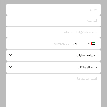
+971
United
Arab
حدد أحد الخيارات

Emirates
+971
