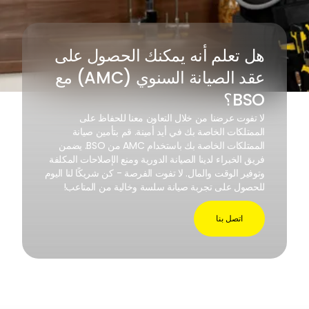
هل تعلم أنه يمكنك الحصول على
عقد الصيانة السنوي (AMC) مع
BSO؟
لا تفوت عرضنا من خلال التعاون معنا للحفاظ على
الممتلكات الخاصة بك في أيد أمينة. قم بتأمين صيانة
الممتلكات الخاصة بك باستخدام AMC من BSO. يضمن
فريق الخبراء لدينا الصيانة الدورية ومنع الإصلاحات المكلفة
وتوفير الوقت والمال. لا تفوت الفرصة - كن شريكًا لنا اليوم
للحصول على تجربة صيانة سلسة وخالية من المتاعب!
اتصل بنا