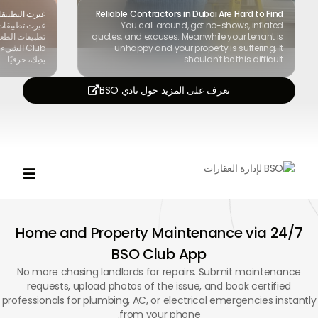
Reliable Contractors in Dubai Are Hard to Find
غيرت التطبيقا
You call around, get no-shows, inflated
غيرت تطبيقات
quotes, and excuses. Meanwhile your tenant is
unhappy and your property is suffering. It
Club الش
shouldn't be this difficult.
يديك، حرفيًا.
تعرف على المزيد حول نادي BSO


24/7 Home and Property Maintenance via
BSO Club App
No more chasing landlords for repairs. Submit maintenance
requests, upload photos of the issue, and book certified
professionals for plumbing, AC, or electrical emergencies instantly
from your phone.