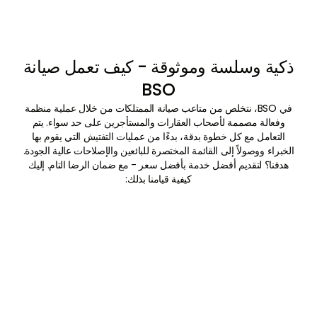
ذكية وسلسة وموثوقة - كيف تعمل صيانة
BSO
في BSO، نتخلص من متاعب صيانة الممتلكات من خلال عملية منظمة
وفعالة مصممة لأصحاب العقارات والمستأجرين على حد سواء. يتم
التعامل مع كل خطوة بدقة، بدءًا من عمليات التفتيش التي يقوم بها
الخبراء ووصولاً إلى القائمة المختصرة للبائعين والإصلاحات عالية الجودة.
هدفنا؟ لتقديم أفضل خدمة بأفضل سعر - مع ضمان الرضا التام. إليك
كيفية قيامنا بذلك:
01
الطلب والجدول الزمني
بمجرد تقديم طلبك، نقوم بترتيب فحص احترافي في
الوقت الذي يناسبك.