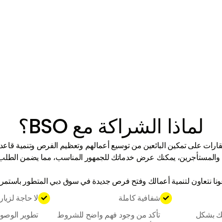
لماذا الشراكة مع BSO؟
ة مع BSO لإدارة العقارات على تمكين البائعين من توسيع أعمالهم وتعظيم الفرص وتنمي
والمستأجرين، يمكنك عرض خدماتك للجمهور المناسب، مما يضمن الطلب ال
نا نتعاون لتنمية أعمالك وفتح فرص جديدة في سوق دبي المتطور باستمرا
شفافية كاملة
لا حاجة لزيار


تك بشكل
تأكد من وجود فهم واضح للشروط
تطوير الوصول