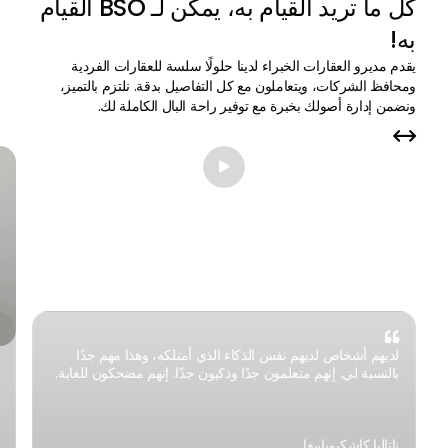
كل ما تريد القيام به، يمكن لـ BSO القيام
به!
يقدم مديرو العقارات الخبراء لدينا حلولًا سلسة للعقارات الفردية
ومحافظ الشركات، ويتعاملون مع كل التفاصيل بدقة. نلتزم بالتميز،
ونضمن إدارة أصولك بخبرة مع توفير راحة البال الكاملة لك.




لديهم أشخاص لديهم نفس الذكاء الذي أمتلكه، وهذا مهم جدًا
بالنسبة لي. إنهم متعلمون جدًا وذكيون جدًا. إنهم مضحكون للغاية.
ناتاليا كاشكيمباييفا