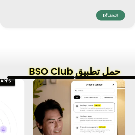
اكتشف

حمل تطبيق BSO Club