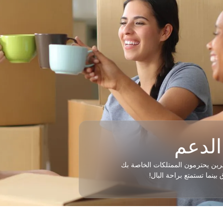
الدعم
اً مع BSO، ستجد مستأجرين يحترمون الممتلكات الخاصة بك
بينما تستمتع براحة البال!