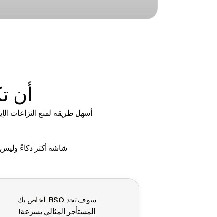
تضمن استراتيجياتنا الشاملة عوائد أعلى على
مع خبرة 
استثماراتك العقارية.
العربية ا
أن تك
أسهل طريقة لمنع النزاعات الإي
شاشة أكثر ذكاءً وليس 
سوف تجد BSO الخاص بك
المستأجر المثالي بسرعة!