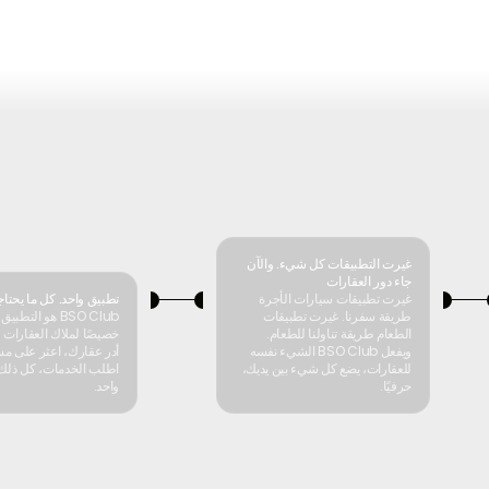
غيرت التطبيقات كل شيء. والآن
جاء دور العقارات
غيرت تطبيقات سيارات الأجرة
تطبيق واحد. كل ما يحتا
طريقة سفرنا. غيرت تطبيقات
BSO Club هو التط
الطعام طريقة تناولنا للطعام.
خصيصًا لملاك العقارات 
ويفعل BSO Club الشيء نفسه
أدر عقارك، اعثر على م
للعقارات، يضع كل شيء بين يديك،
اطلب الخدمات، كل ذلك
حرفيًا.
واحد.