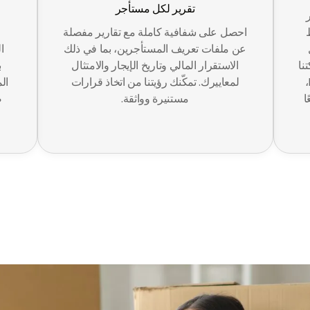
تقرير لكل مستأجر
احصل على شفافية كاملة مع تقارير مفصلة
عن ملفات تعريف المستأجرين، بما في ذلك
ا
نا
الاستقرار المالي وتاريخ الإيجار والامتثال
ب
الواسعة واستراتيجياتنا المجربة. مع BSO،
لمعاييرك. تمكّنك رؤيتنا من اتخاذ قرارات
ا
مستنيرة وواثقة.
ض