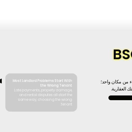
طبيق BSO
Most Landlord Problems Start With
 من مكان واحد؛
the Wrong Tenant
Late payments, property damage,
and rental disputes all start the
same way, choosing the wrong
tenant.