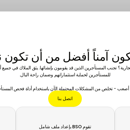
واسعة في صناعة العقارات في الإمارات
من الأحياء الشهيرة إلى المراكز الناشئة، يغطي ن
لمتحدة، وتقديم رؤى الخبراء.
وصولنا جميع أنحاء دبي.
ون آمناً أفضل من أن تكون نا
جارية؟ تجنب المستأجرين الذين قد يقومون بإنشائها. يثق الملاك في جميع 
للمستأجرين لحماية استثماراتهم وضمان راحة البال.
أصعب - تخلص من المشكلات المحتملة الآن باستخدام أداة فحص المستأجري
اتصل بنا
تقوم BSO بإعداد ملف شامل