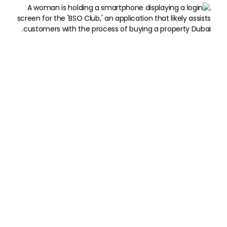

تم تصميمها من أجل
الراحة

متوفر على متاجر IOS
وأندرويد