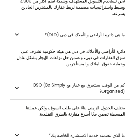
نحن نستخدم التسويق المستهدف وشبكة تضم أكثر من 3,000
وسيط واستراتيجيات مصممة لربط عقارك بالمشترين الجادين
بسرعة.
ما هي دائرة الأراضي والأملاك في دبي (DLD)؟

دائرة الأراضي والأملاك في دبي هي هيئة حكومية تشرف على
سوق العقارات في دبي، وتضمن حل نزاعات الإيجار بشكل عادل
وحماية حقوق الملاك والمستأجرين.
كم من الوقت يستغرق بيع عقار مع BSO (Be Simply

Organized)؟
يختلف الجدول الزمني بناءً على طلب السوق، ولكن عمليتنا
المبسطة تضمن بيعًا أسرع مقارنة بالطرق التقليدية.
ما الذي تتضمنه خدمة الاستشارة الخاصة بك؟
