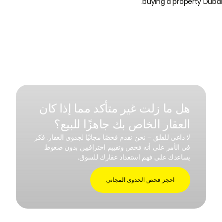
هل ما زلت غير متأكد مما إذا كان
العقار الخاص بك جاهزًا للبيع؟
لا داعي للقلق - نحن نقدم فحصًا مجانيًا لجدوى العقار. فكر
في الأمر على أنه فحص وتقييم احترافيين بدون ضغوط
يساعدك على فهم استعداد عقارك للسوق.
احجز فحص الجدوى المجاني