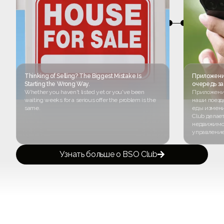
Thinking of Selling? The Biggest Mistake Is
Приложени
Starting the Wrong Way.
очередь з
Whether you haven't listed yet or you've been
Приложения
waiting weeks for a serious offer the problem is the
наши поезд
same.
еды измени
Club делает
недвижимос
управление
Узнать больше о BSO Club
