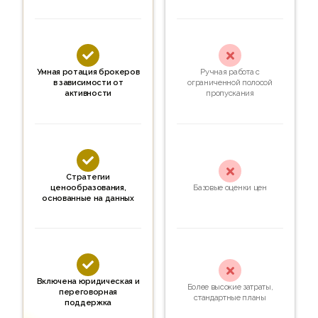


Умная ротация брокеров
Ручная работа с
в зависимости от
ограниченной полосой
активности
пропускания


Стратегии
ценообразования,
Базовые оценки цен
основанные на данных


Включена юридическая и
Более высокие затраты,
переговорная
стандартные планы
поддержка