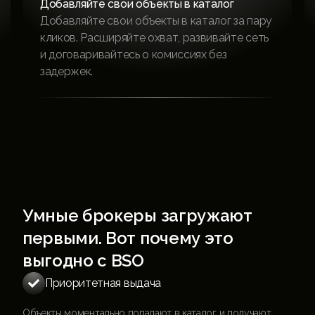
Разместите один раз — получите клиентов
отовсюду
Загрузите объект, рекламируйте его на
ведущих платформах и управляйте сделкой
в одном приложении. Быстрое размещение
= быстрые сделки.
Умные брокеры загружают
первыми. Вот почему это
выгодно с BSO
Приоритетная выдача

Объекты моментально попадают в каталог и получают