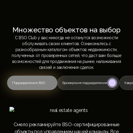
Множество объектов на выбор
С BSO Club у вас никогда не останутся возможности
обслуживать своих клиентов. Ознакомьтесь с
разнообразным каталогом объектов недвижимости,
полученных от проверенных сетей, что даст вам больше
возможностей для продвижения на рынке, налаживания
связей и заключения сделок.
Подразделения BSO
Брокерские подразделения
Квар
Смело рекламируйте BSO-сертифицированные
объекты под управлением нашей команды. Все