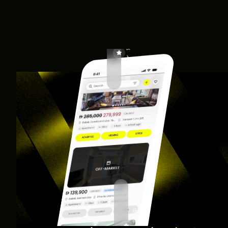
轻
松
获
得

独