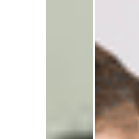
全程
为租
户权
益护
航。
我们
提供
专业
纠纷
调
解、
租金
涨幅
监
管、
及时
维修
响
应，
真正
让租
户住