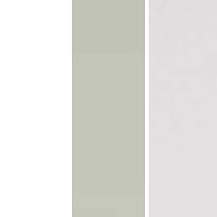
为
2500
177
300
+
+
+
什
么
快乐的租户
迪拜地区
投资组合
BSO
是
我们
从标
我们
租
的无
志性
通过
缝租
社区
无缝
户解
到新
服务
户
决方
兴枢
成功
案帮
纽，
管理
的
助租
我们
了庞
户在
的业
大的
首
迪拜
务范
房地
找到
围涵
产投
选
了舒
盖了
资组
适安
迪拜
合。
全的
的各
BSO
房
个角
不只
屋。
落。
是帮
您找
房，
更是