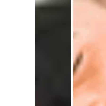
得舒
心、
放
心。
遇到
问题
也不
用担
心，
我们
随时
为您
解决
难
题，
让您
的租
住之
旅更
顺
畅。