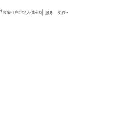
房东
租户
经纪人
供应商
更多
服务
姓氏
