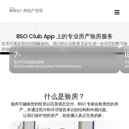

BSO Club App 上的专业房产验房服务
在支付尾款前识别隐蔽缺陷。我们的认证检查员会生成一份详尽的数字验
房报告并直接发送至您的应用程序，让您可以督促开发商迅速修复问题。
7
1
%
客户平均投资回报率
年
我们的综合策略可确保您的房地产投资获得更高的回报。
在
什么是验房？
验房可确保您的投资以完美状态交付。BSO 专家会检查您的房
产，并通过照片和详尽报告来识别结构和外观问题。
让我们保护您的资产，助您搬入真正完美的家。