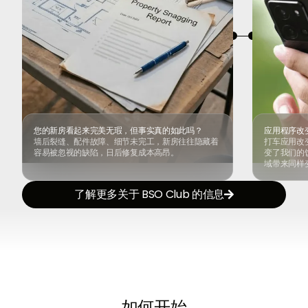
您的新房看起来完美无瑕，但事实真的如此吗？
应用程序改
墙后裂缝、配件故障、细节未完工，新房往往隐藏着
打车应用改
容易被忽视的缺陷，日后修复成本高昂。
变了我们的饮
域带来同样
了解更多关于 BSO Club 的信息

如何开始