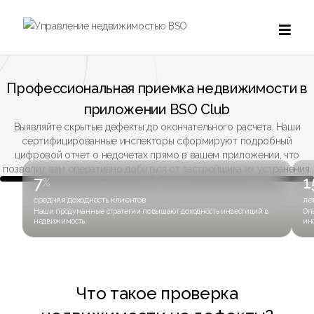

Профессиональная приемка недвижимости в
приложении BSO Club
Выявляйте скрытые дефекты до окончательного расчета. Наши
сертифицированные инспекторы сформируют подробный
цифровой отчет о недочетах прямо в вашем приложении, что
позволит вам оперативно добиться от застройщика их устранения.
7
1
%
средняя доходность клиентов
ле
Наши продуманные стратегии повышают доходность инвестиций в
Оп
недвижимость.
ин
Что такое проверка