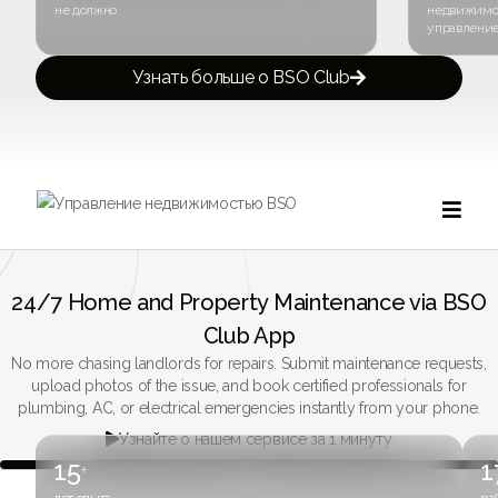
не должно.
недвижимос
управление
Узнать больше о BSO Club


24/7 Home and Property Maintenance via BSO
Club App
No more chasing landlords for repairs. Submit maintenance requests,
upload photos of the issue, and book certified professionals for
plumbing, AC, or electrical emergencies instantly from your phone.
Узнайте о нашем сервисе за 1 минуту

15
1
+