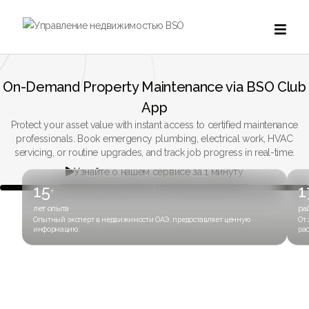

On-Demand Property Maintenance via BSO Club
App
Protect your asset value with instant access to certified maintenance
professionals. Book emergency plumbing, electrical work, HVAC
servicing, or routine upgrades, and track job progress in real-time.
Узнайте о нашем сервисе за 1 минуту

15
1
+
лет опыта
ра
Опытный эксперт в недвижимости ОАЭ, предоставляет ценную
От 
информацию.
рас