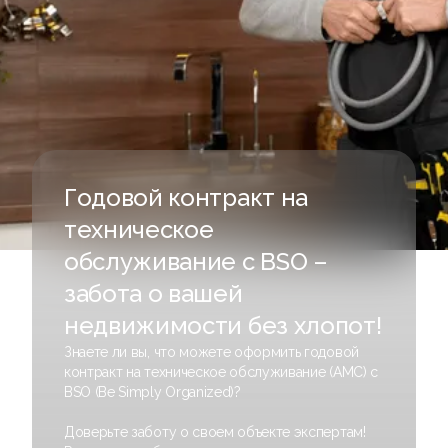
Годовой контракт на
техническое
обслуживание с BSO –
забота о вашей
недвижимости без хлопот!
Знаете ли вы, что можете оформить годовой
контракт на техническое обслуживание (AMC) с
BSO (Be Simply Organized)?
Доверьте заботу о своем объекте экспертам!