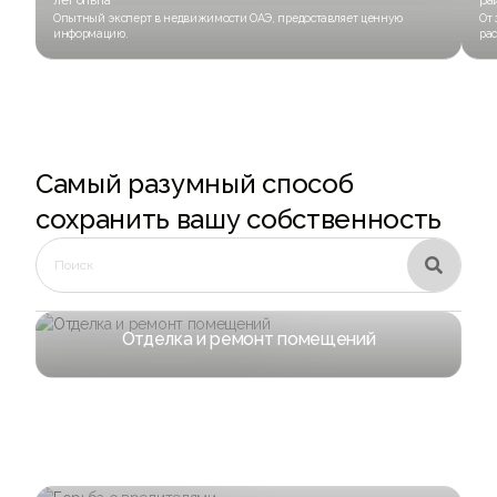
лет опыта
ра
Опытный эксперт в недвижимости ОАЭ, предоставляет ценную
От 
информацию.
рас
Самый разумный способ
сохранить вашу собственность

Отделка и ремонт помещений