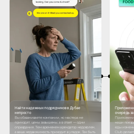
Найти надежных подрядчиков в Дубае
Приложени
непросто
очередь з
Вы обзваниваете компании, но мастера не
Приложения
приходят, цены завышены, а в ответ — одни
наши поезд
оправдания. Тем временем арендатор недоволен,
еды измени
а ваша недвижимость приходит в упадок. Так быть
Club делает