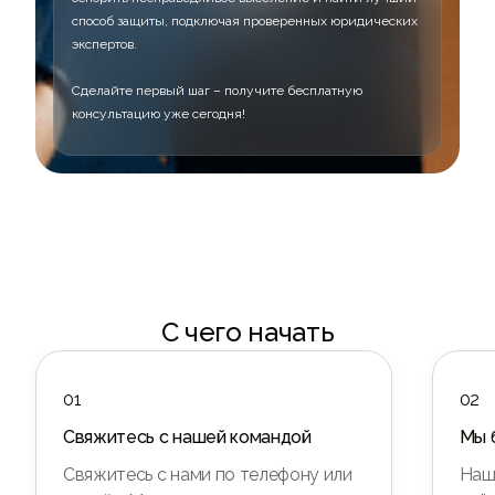
способ защиты, подключая проверенных юридических
экспертов.
Сделайте первый шаг – получите бесплатную
консультацию уже сегодня!
С чего начать
01
02
Свяжитесь с нашей командой
Мы 
Свяжитесь с нами по телефону или
Наш