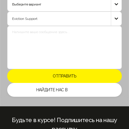
Выберите вариант

Emirates
+971

НАЙДИТЕ НАС В
Будьте в курсе! Подпишитесь на нашу