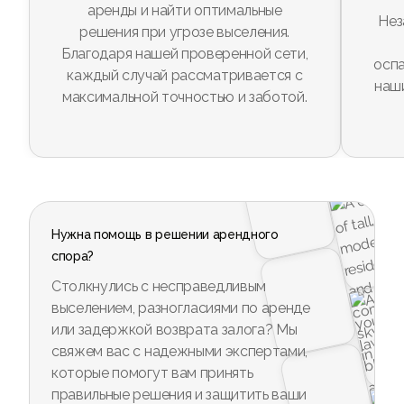
аренды и найти оптимальные
Нез
решения при угрозе выселения.
Благодаря нашей проверенной сети,
оспа
каждый случай рассматривается с
наш
максимальной точностью и заботой.
Нужна помощь в решении арендного
спора?
Столкнулись с несправедливым
выселением, разногласиями по аренде
или задержкой возврата залога? Мы
свяжем вас с надежными экспертами,
которые помогут вам принять
правильные решения и защитить ваши