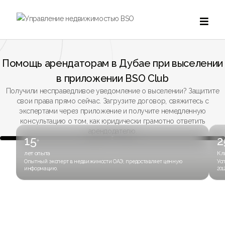

Помощь арендаторам в Дубае при выселении
в приложении BSO Club
Получили несправедливое уведомление о выселении? Защитите
свои права прямо сейчас. Загрузите договор, свяжитесь с
экспертами через приложение и получите немедленную
консультацию о том, как юридически грамотно ответить
арендодателю.
15
2
+
лет опыта
Кл
Опытный эксперт в недвижимости ОАЭ, предоставляет ценную
Ус
информацию.
201