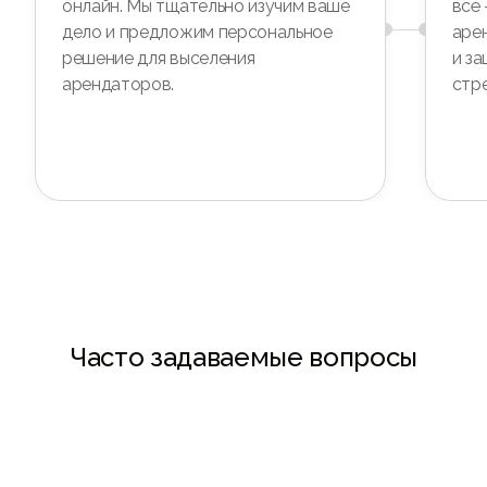
онлайн. Мы тщательно изучим ваше
всё 
дело и предложим персональное
аре
решение для выселения
и з
арендаторов.
стре
Часто задаваемые вопросы
