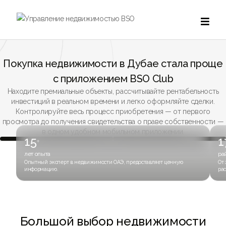

Покупка недвижимости в Дубае стала проще
с приложением BSO Club
Находите премиальные объекты, рассчитывайте рентабельность
инвестиций в реальном времени и легко оформляйте сделки.
Контролируйте весь процесс приобретения — от первого
просмотра до получения свидетельства о праве собственности —
в одном удобном мобильном приложении.
15
1
+
лет опыта
ра
Опытный эксперт в недвижимости ОАЭ, предоставляет ценную
От 
информацию.
рас
Большой выбор недвижимости