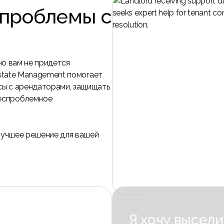
проблемы с
но вам не придется
Estate Management помогает
ы с арендаторами, защищать
беспроблемное
 лучшее решение для вашей
Я хочу высели