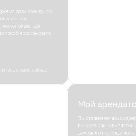
срочил срок аренды или
гочисленные
 может оказаться
й способ восстановить
итесь с нами сейчас!
Мой арендато
Вы сталкиваетесь с заде
взносов или невыплатой
доходах от аренды может