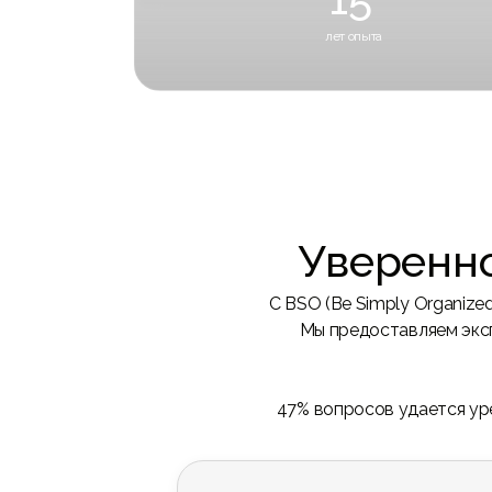
лет опыта
Опытный эксперт в недвижимости ОАЭ, предоставляет
информацию.
Уверенн
С BSO (Be Simply Organize
Мы предоставляем экс
47% вопросов удается ур