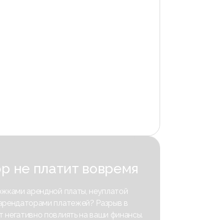
р не платит вовремя
ржками арендной платы, неуплатой
 арендаторами платежей? Разрыв в
 негативно повлиять на ваши финансы.