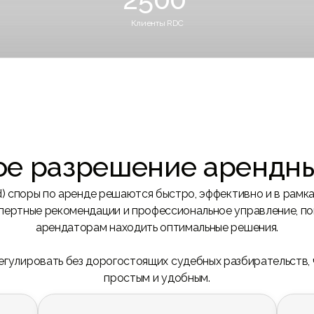
Клиенты RDC
 ценную
Успешно работает в сфере решений в сфере недвижимости в
Выгодно 
ОАЭ с 2012 года.
размышл
ое разрешение арендны
d) споры по аренде решаются быстро, эффективно и в рамк
пертные рекомендации и профессиональное управление, по
арендаторам находить оптимальные решения.
егулировать без дорогостоящих судебных разбирательств, 
простым и удобным.