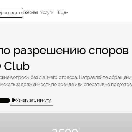
Главная
Услуги
Еще
Арендодатель
по разрешению споров 
 Club
ские вопросы без лишнего стресса. Направляйте обращени
взыскать задолженность по аренде или оперативно подгото
Узнать за 1 минуту

2500
+