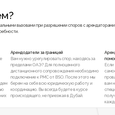
ем?
кальными вызовами при разрешении споров с арендаторами
ребности.
Арендодатели за границей
Арен
е
Вам нужно урегулировать спор, находясь за
помо
пределами ОАЭ? Для полноценного
Если
дистанционного сопровождения необходимо
само
подключение к PMC от BSO. После этого мы
прова
едем
берем на себя всю юридическую работу и
вам 
ью
координацию. Вы всегда будете в курсе
спец
них
происходящего, не приезжая в Дубай.
полу
кажд