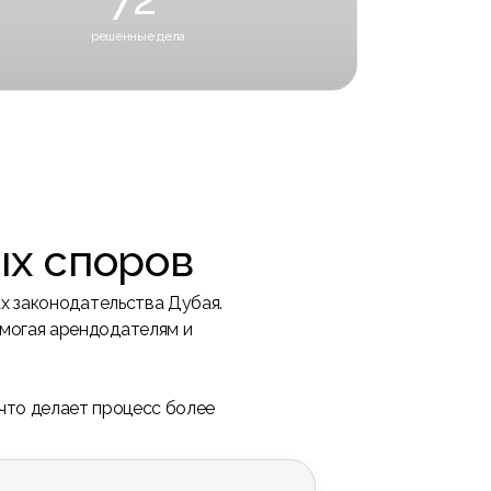
решенные дела
для наших дней без необходимости совместного
ения.
х споров
ах законодательства Дубая.
могая арендодателям и
что делает процесс более