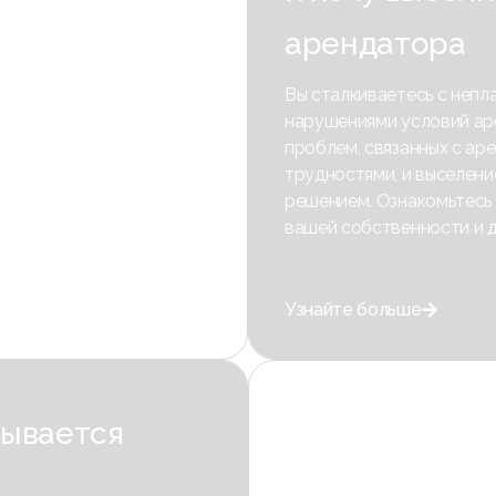
арендатора
Вы сталкиваетесь с неп
нарушениями условий ар
проблем, связанных с ар
трудностями, и выселен
решением. Ознакомьтесь
вашей собственности и д
Узнайте больше

зывается