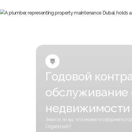

Годовой контра
обслуживание 
недвижимости 
Знаете ли вы, что можете оформить го
Organized)?