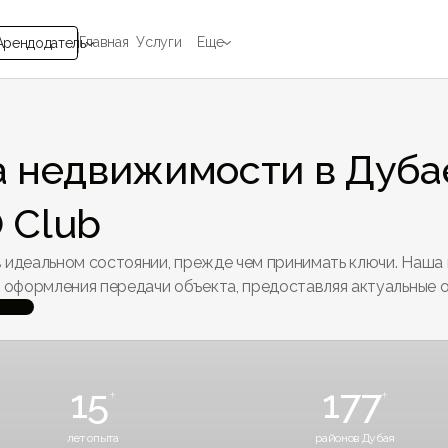
Главная
Услуги
Еще
Арендодатель
 недвижимости в Дуба
 Club
 идеальном состоянии, прежде чем принимать ключи. Наша 
оформления передачи объекта, предоставляя актуальные 
15
177
+
+
лет опыта
районов Дубая