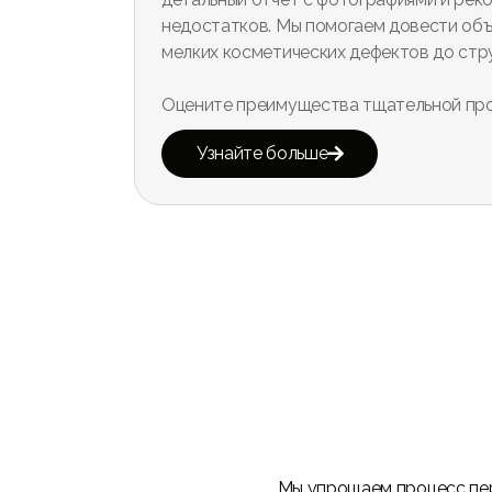
недостатков. Мы помогаем довести объ
мелких косметических дефектов до стр
Оцените преимущества тщательной про
Узнайте больше

Мы упрощаем процесс пер