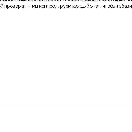
й проверки — мы контролируем каждый этап, чтобы избавит
02
ений
Оформление и получ
ей необходимой
Наши специалисты вз
вершающих
Land Department), об
получение всех разре
и прошел без
коммунальных услуг. 
разрешения застройщи
регистрацией недвиж