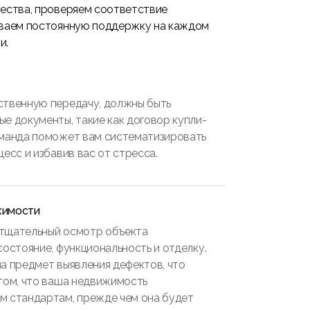
чества, проверяем соответствие
ываем постоянную поддержку на каждом
и.
ственную передачу, должны быть
е документы, такие как договор купли-
оманда поможет вам систематизировать
есс и избавив вас от стресса.
жимости
тщательный осмотр объекта
состояние, функциональность и отделку.
а предмет выявления дефектов, что
том, что ваша недвижимость
м стандартам, прежде чем она будет