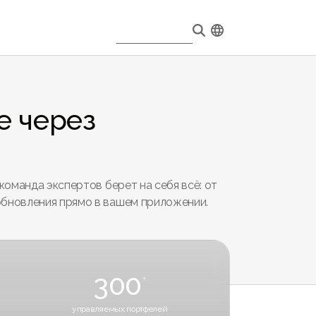
е через
команда экспертов берет на себя всё: от
обновления прямо в вашем приложении.
300
+
управляемых портфелей