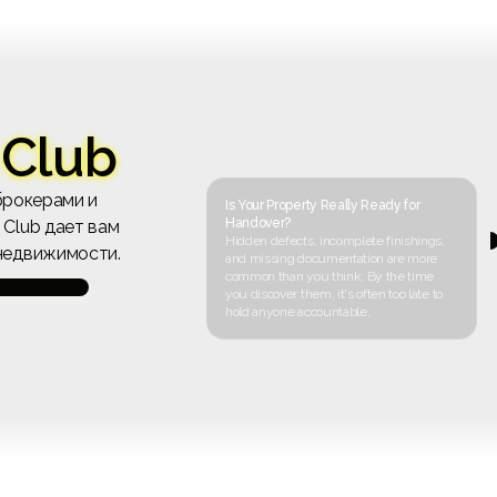
 Club
брокерами и
Is Your Property Really Ready for
Handover?
 Club дает вам
Hidden defects, incomplete finishings,
недвижимости.
and missing documentation are more
common than you think. By the time
you discover them, it's often too late to
hold anyone accountable.