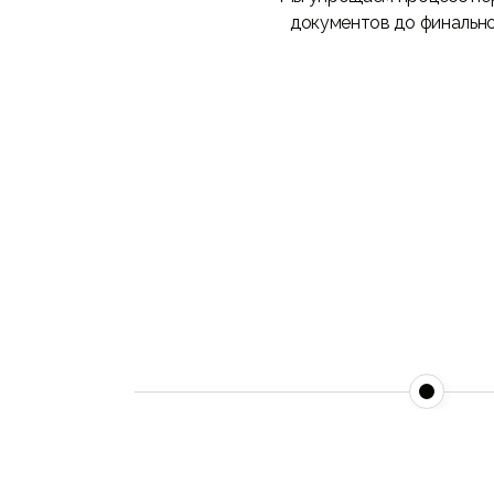
документов до финально
01
Подготовка документов и соглаш
Мы берем на себя оформление вс
документации и координацию за
проверок, чтобы процесс передач
сложностей.