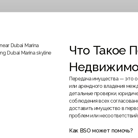
От знаковых кварталов до развивающихся
й эксперт в недвижимости ОАЭ,
центров, наш охват распространяется на в
тавляет ценную информацию.
Дубай.
Что Такое 
Недвижимо
Передача имущества — это о
или арендного владения межд
детальные проверки, юридич
соблюдения всех согласованн
доставить имущество в перв
проблем или несоответствий
Как BSO может помочь?