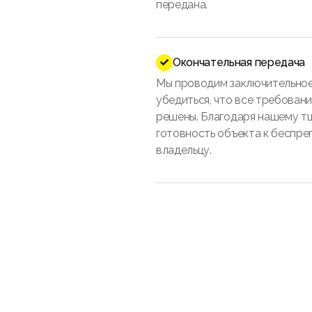
передана.
Окончательная передача

Мы проводим заключительное
убедиться, что все требован
решены. Благодаря нашему т
готовность объекта к беспре
владельцу.