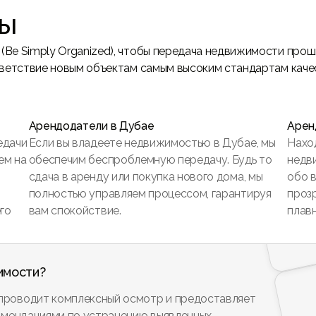
ты
Be Simply Organized), чтобы передача недвижимости прошл
тветствие новым объектам самым высоким стандартам качес
Арендодатели в Дубае
Арен
едачи
Если вы владеете недвижимостью в Дубае, мы
Нахо
ем на
обеспечим беспроблемную передачу. Будь то
недв
сдача в аренду или покупка нового дома, мы
обо в
полностью управляем процессом, гарантируя
проз
го
вам спокойствие.
плав
имости?
проводит комплексный осмотр и предоставляет
омендациями по устранению выявленных