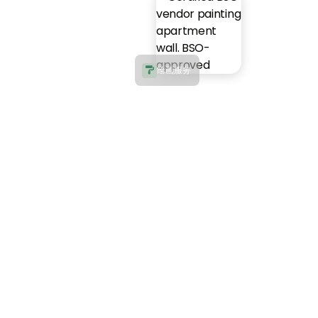
绘画服务
