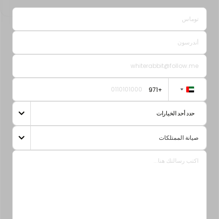
+971
United
Arab
حدد أحد الخيارات

Emirates
+971
