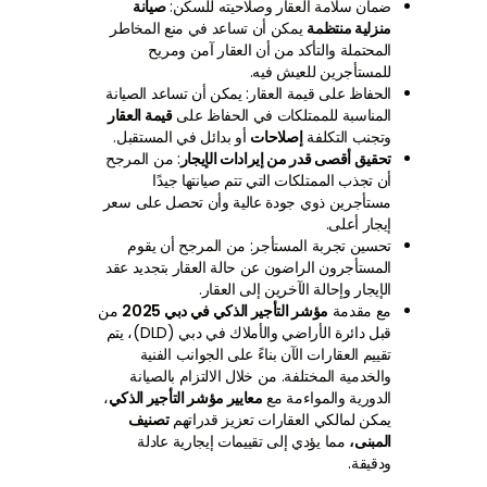
ضمان سلامة العقار وصلاحيته للسكن:
صيانة
منزلية منتظمة
يمكن أن تساعد في منع المخاطر
المحتملة والتأكد من أن العقار آمن ومريح
للمستأجرين للعيش فيه.
الحفاظ على قيمة العقار: يمكن أن تساعد الصيانة
المناسبة للممتلكات في الحفاظ على
قيمة العقار
وتجنب التكلفة
إصلاحات
أو بدائل في المستقبل.
تحقيق أقصى قدر من إيرادات الإيجار
: من المرجح
أن تجذب الممتلكات التي تتم صيانتها جيدًا
مستأجرين ذوي جودة عالية وأن تحصل على سعر
إيجار أعلى.
تحسين تجربة المستأجر: من المرجح أن يقوم
المستأجرون الراضون عن حالة العقار بتجديد عقد
الإيجار وإحالة الآخرين إلى العقار.
مع مقدمة
مؤشر التأجير الذكي في دبي 2025
من
قبل دائرة الأراضي والأملاك في دبي (DLD)، يتم
تقييم العقارات الآن بناءً على الجوانب الفنية
والخدمية المختلفة. من خلال الالتزام بالصيانة
الدورية والمواءمة مع
معايير مؤشر التأجير الذكي
،
يمكن لمالكي العقارات تعزيز قدراتهم
تصنيف
المبنى،
مما يؤدي إلى تقييمات إيجارية عادلة
ودقيقة.