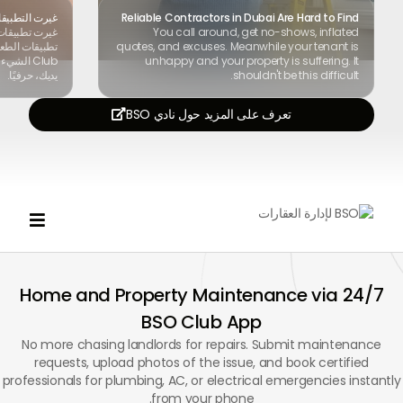
Reliable Contractors in Dubai Are Hard to Find
غيرت التطبيقا
You call around, get no-shows, inflated
غيرت تطبيقات
quotes, and excuses. Meanwhile your tenant is
unhappy and your property is suffering. It
Club الش
shouldn't be this difficult.
يديك، حرفيًا.
تعرف على المزيد حول نادي BSO


24/7 Home and Property Maintenance via
BSO Club App
No more chasing landlords for repairs. Submit maintenance
requests, upload photos of the issue, and book certified
professionals for plumbing, AC, or electrical emergencies instantly
from your phone.