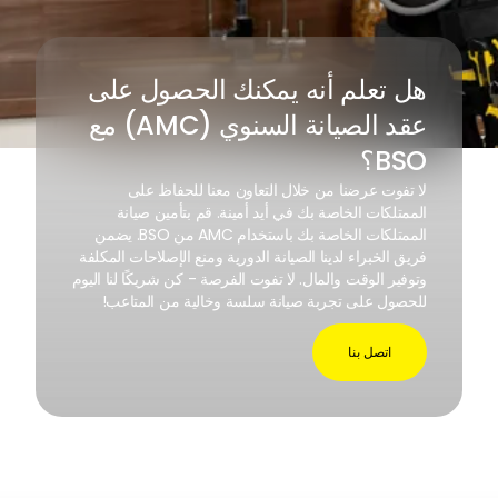
هل تعلم أنه يمكنك الحصول على
عقد الصيانة السنوي (AMC) مع
BSO؟
لا تفوت عرضنا من خلال التعاون معنا للحفاظ على
الممتلكات الخاصة بك في أيد أمينة. قم بتأمين صيانة
الممتلكات الخاصة بك باستخدام AMC من BSO. يضمن
فريق الخبراء لدينا الصيانة الدورية ومنع الإصلاحات المكلفة
وتوفير الوقت والمال. لا تفوت الفرصة - كن شريكًا لنا اليوم
للحصول على تجربة صيانة سلسة وخالية من المتاعب!
اتصل بنا