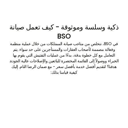
ذكية وسلسة وموثوقة - كيف تعمل صيانة
BSO
في BSO، نتخلص من متاعب صيانة الممتلكات من خلال عملية منظمة
وفعالة مصممة لأصحاب العقارات والمستأجرين على حد سواء. يتم
التعامل مع كل خطوة بدقة، بدءًا من عمليات التفتيش التي يقوم بها
الخبراء ووصولاً إلى القائمة المختصرة للبائعين والإصلاحات عالية الجودة.
هدفنا؟ لتقديم أفضل خدمة بأفضل سعر - مع ضمان الرضا التام. إليك
كيفية قيامنا بذلك:
01
الطلب والجدول الزمني
بمجرد تقديم طلبك، نقوم بترتيب فحص احترافي في
الوقت الذي يناسبك.