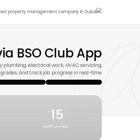
ia BSO Club App
 plumbing, electrical work, HVAC servicing,
pgrades, and track job progress in real-time.
15
+
سنوات من الخبرة