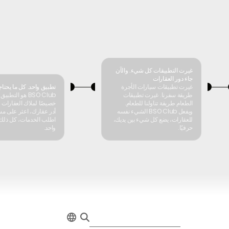
غيرت التطبيقات كل شيء. والآن
جاء دور العقارات
غيرت تطبيقات سيارات الأجرة
تطبيق واحد. كل ما يحتا
طريقة سفرنا. غيرت تطبيقات
BSO Club هو التط
الطعام طريقة تناولنا للطعام.
خصيصًا لملاك العقارات 
ويفعل BSO Club الشيء نفسه
أدر عقارك، اعثر على م
للعقارات، يضع كل شيء بين يديك،
اطلب الخدمات، كل ذلك
حرفيًا.
واحد.