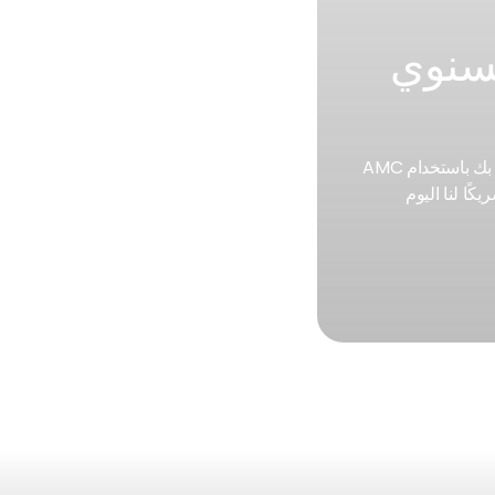
لسنوي
لا تفوت عرضنا من خلال التعاون معنا للحفاظ على الممتلكات الخاصة بك في أيد أمينة. قم بتأمين صيانة الممتلكات الخاصة بك باستخدام AMC
كًا لنا اليوم