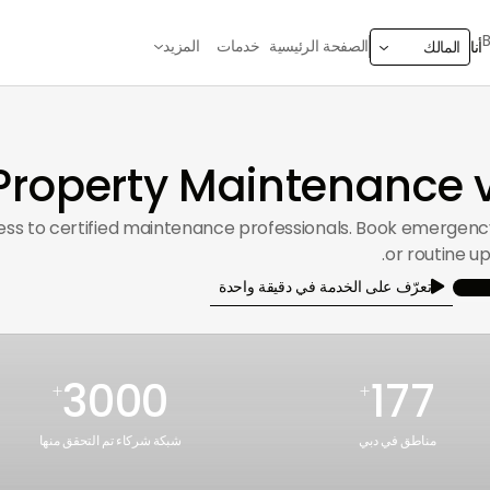
الصفحة الرئيسية
خدمات
المزيد
أنا
المالك
operty Maintenance v
cess to certified maintenance professionals. Book emergency
or routine u
تعرّف على الخدمة في دقيقة واحدة

3000
177
+
+
مناطق في دبي
شبكة شركاء تم التحقق منها