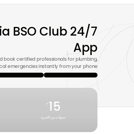
via BSO Club
App
 book certified professionals for plumbing,
ical emergencies instantly from your phone.
15
+
سنوات من الخبرة