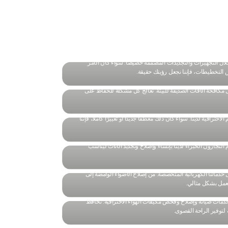
لقد نجحنا في إدارة محفظة عقارية واسعة مع خدمة
سلسة.
ال التجهيزات والتجديدات المصممة خصيصًا. سواء كان الأمر
 التخطيطات، فإننا نجعل رؤيتك حقيقة.
 مكافحة الآفات الصديقة للبيئة. نعالج كل مشكلة للحفاظ على
افية لدينا. سواء كان ذلك معطفًا جديدًا أو تغييرًا كاملاً، فإننا
النجارون الخبراء لدينا بإنشاء وإصلاح وتجديد الأثاث ليناسب
خدماتنا الكهربائية المتخصصة. من إصلاح الأضواء الوامضة إلى
عمل بشكل مثالي.
دمات صيانة وإصلاح وفحص مكيفات الهواء الاحترافية. نحافظ
توفير الراحة القصوى.