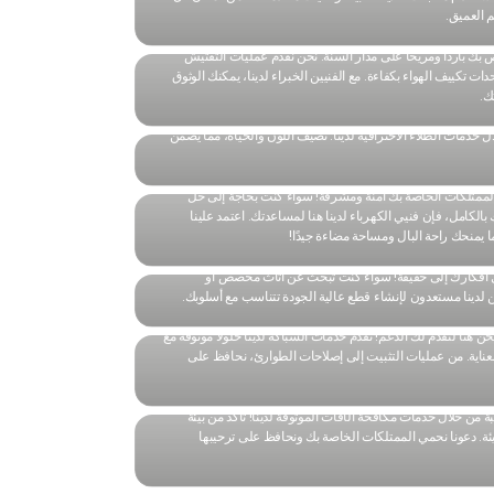
م العميق.
 بك باردًا ومريحًا على مدار السنة. نحن نقدم عمليات التفتيش
 تكييف الهواء بكفاءة. مع الفنيين الخبراء لدينا، يمكنك الوثوق
ك.
 خدمات الطلاء الاحترافية لدينا. نضيف اللون والحياة، مما يضمن
الممتلكات الخاصة بك آمنة ومشرقة! سواء كنت بحاجة إلى حل
الكامل، فإن فنيي الكهرباء لدينا هنا لمساعدتك. اعتمد علينا
ا يمنحك راحة البال ومساحة مضاءة جيدًا!
يل أفكارك إلى حقيقة! سواء كنت تبحث عن أثاث مخصص أو
ن لدينا مستعدون لإنشاء قطع عالية الجودة تتناسب مع أسلوبك.
ن هنا لنقدم لك الدعم! تقدم خدمات السباكة لدينا حلولًا موثوقة مع
عناية. من عمليات التثبيت إلى إصلاحات الطوارئ، نحافظ على
من خلال خدمات مكافحة الآفات الموثوقة لدينا! تأكد من بيئة
بيئة. دعونا نحمي الممتلكات الخاصة بك ونحافظ على ترحيبها