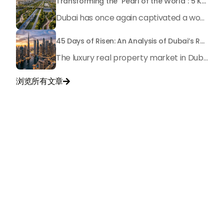
Transforming the "Pearl of the World": 5 Key Projects Shaping Dubai's Future in 2026
Dubai has once again captivated a worldwide target audience with several groundbreaking mega-works that redefine the boundaries of engineering, sustainability and urban living. As we progress to May 2026, these ventures are evolving from bold ideas into concrete realities, cementing Dubai’s role as a worldwide leader in innovation and smart metropolitan development. From the depths of the ocean to the heights of the skyline, here's a complete examination of 5 massive projects that could currently make the emirate work again.
45 Days of Risen: An Analysis of Dubai’s Remarkable Growth in Ultra-Luxury Real Estate
The luxury real property market in Dubai is experiencing a remarkable upward push, strengthening its position as the leading worldwide hub for high-internet value investors. By the end of April 2026, the market has proven formidable resilience and growth, fueled by a blend of world-class infrastructure, strategic financial policies and a remarkable way of life worldwide Presented below is a complete analysis of the contemporary state of the ultra-luxury sector in Dubai, and the number one factors contributing to this historic momentum.
浏览所有文章

与我们联系
+971
United
Arab