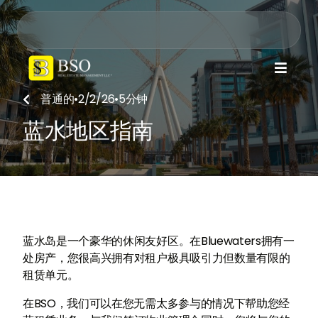

普通的
•
2/2/26
•
5
分钟

蓝水地区指南
蓝水岛是一个豪华的休闲友好区。在Bluewaters拥有一
处房产，您很高兴拥有对租户极具吸引力但数量有限的
租赁单元。
在BSO，我们可以在您无需太多参与的情况下帮助您经