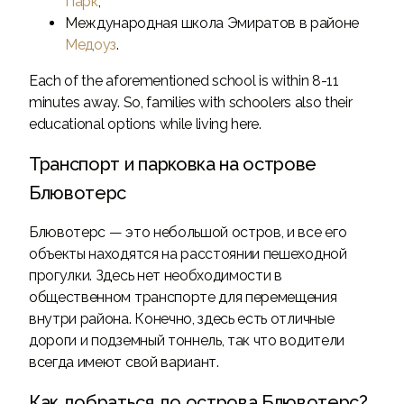
Парк
;
Международная школа Эмиратов в районе
Медоуз
.
Each of the aforementioned school is within 8-11
minutes away. So, families with schoolers also their
educational options while living here.
Транспорт и парковка на острове
Блювотерс
Блювотерс — это небольшой остров, и все его
объекты находятся на расстоянии пешеходной
прогулки. Здесь нет необходимости в
общественном транспорте для перемещения
внутри района. Конечно, здесь есть отличные
дороги и подземный тоннель, так что водители
всегда имеют свой вариант.
Как добраться до острова Блювотерс?