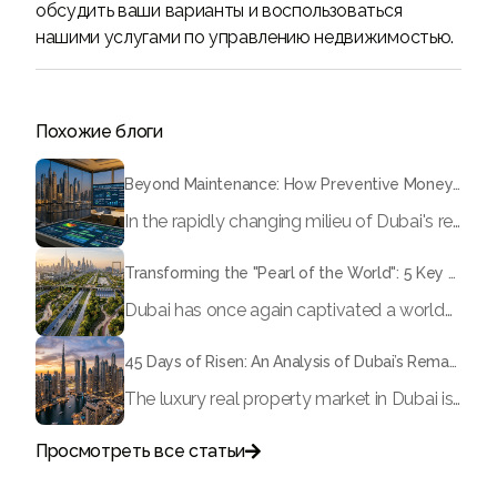
обсудить ваши варианты и воспользоваться
нашими услугами по управлению недвижимостью.
Похожие блоги
Beyond Maintenance: How Preventive Money Governance is Transforming Dubai Real Estate
In the rapidly changing milieu of Dubai's real estate sector, the year 2026 has triggered a substantial change in baggage handling practices. We have progressed beyond time when asset handling is simply a matter of "repairing leaks" or "accumulating bills". Currently, prudent businesses, builders and residents expect a more enhanced priority: preventive money governance.
Transforming the "Pearl of the World": 5 Key Projects Shaping Dubai's Future in 2026
Dubai has once again captivated a worldwide target audience with several groundbreaking mega-works that redefine the boundaries of engineering, sustainability and urban living. As we progress to May 2026, these ventures are evolving from bold ideas into concrete realities, cementing Dubai’s role as a worldwide leader in innovation and smart metropolitan development. From the depths of the ocean to the heights of the skyline, here's a complete examination of 5 massive projects that could currently make the emirate work again.
45 Days of Risen: An Analysis of Dubai’s Remarkable Growth in Ultra-Luxury Real Estate
The luxury real property market in Dubai is experiencing a remarkable upward push, strengthening its position as the leading worldwide hub for high-internet value investors. By the end of April 2026, the market has proven formidable resilience and growth, fueled by a blend of world-class infrastructure, strategic financial policies and a remarkable way of life worldwide Presented below is a complete analysis of the contemporary state of the ultra-luxury sector in Dubai, and the number one factors contributing to this historic momentum.
Просмотреть все статьи
