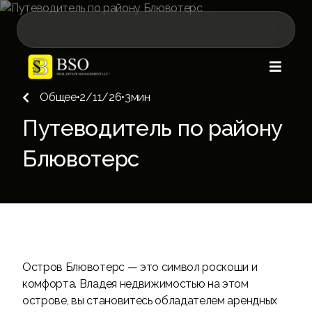

Общее
•
2/11/26
•
3
мин

Путеводитель по району
Блювотерс
Остров Блювотерс — это символ роскоши и
комфорта. Владея недвижимостью на этом
острове, вы становитесь обладателем арендных