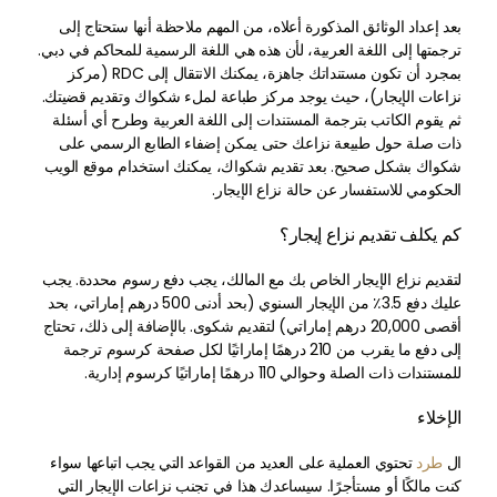
بعد إعداد الوثائق المذكورة أعلاه، من المهم ملاحظة أنها ستحتاج إلى
ترجمتها إلى اللغة العربية، لأن هذه هي اللغة الرسمية للمحاكم في دبي.
بمجرد أن تكون مستنداتك جاهزة، يمكنك الانتقال إلى RDC (مركز
نزاعات الإيجار)، حيث يوجد مركز طباعة لملء شكواك وتقديم قضيتك.
ثم يقوم الكاتب بترجمة المستندات إلى اللغة العربية وطرح أي أسئلة
ذات صلة حول طبيعة نزاعك حتى يمكن إضفاء الطابع الرسمي على
شكواك بشكل صحيح. بعد تقديم شكواك، يمكنك استخدام موقع الويب
الحكومي للاستفسار عن حالة نزاع الإيجار.
كم يكلف تقديم نزاع إيجار؟
لتقديم نزاع الإيجار الخاص بك مع المالك، يجب دفع رسوم محددة. يجب
عليك دفع 3.5٪ من الإيجار السنوي (بحد أدنى 500 درهم إماراتي، بحد
أقصى 20,000 درهم إماراتي) لتقديم شكوى. بالإضافة إلى ذلك، تحتاج
إلى دفع ما يقرب من 210 درهمًا إماراتيًا لكل صفحة كرسوم ترجمة
للمستندات ذات الصلة وحوالي 110 درهمًا إماراتيًا كرسوم إدارية.
الإخلاء
ال
طرد
تحتوي العملية على العديد من القواعد التي يجب اتباعها سواء
كنت مالكًا أو مستأجرًا. سيساعدك هذا في تجنب نزاعات الإيجار التي