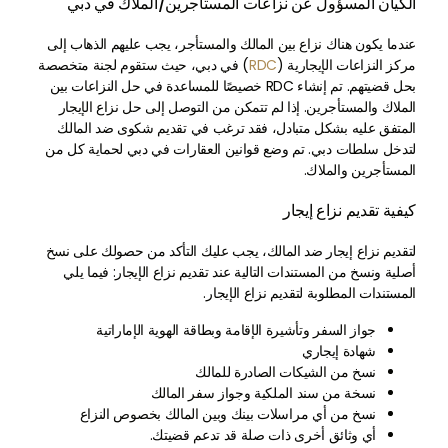
الكيان المسؤول عن نزاعات المستأجرين/الملاك في دبي
عندما يكون هناك نزاع بين المالك والمستأجر، يجب عليهم الذهاب إلى
مركز النزاعات الإيجارية (
RDC
) في دبي، حيث ستقوم لجنة متخصصة
بحل قضيتهم. تم إنشاء RDC خصيصًا للمساعدة في حل النزاعات بين
الملاك والمستأجرين. إذا لم تتمكن من التوصل إلى حل نزاع الإيجار
المتفق عليه بشكل متبادل، فقد ترغب في تقديم شكوى ضد المالك
لتدخل سلطات دبي. تم وضع قوانين العقارات في دبي لحماية كل من
المستأجرين والملاك.
كيفية تقديم نزاع إيجار
لتقديم نزاع إيجار ضد المالك، يجب عليك التأكد من حصولك على نسخ
أصلية ونسخ من المستندات التالية عند تقديم نزاع الإيجار: فيما يلي
المستندات المطلوبة لتقديم نزاع الإيجار.
جواز السفر وتأشيرة الإقامة وبطاقة الهوية الإماراتية
شهادة إيجاري
نسخ من الشيكات الصادرة للمالك
نسخة من سند الملكية وجواز سفر المالك
نسخ من أي مراسلات بينك وبين المالك بخصوص النزاع
أي وثائق أخرى ذات صلة قد تدعم قضيتك.