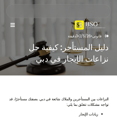

قانوني
•
2/5/26
•
3
دقيقة

دليل المستأجر: كيفية حل
نزاعات الإيجار في دبي
النزاعات بين المستأجرين والملاك شائعة في دبي. بصفتك مستأجرًا، قد
تواجه مشكلات تتعلق بما يلي:
زيادات الإيجار