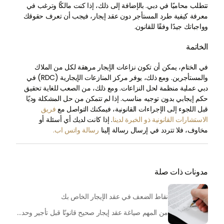
تتطلب محاميًا في دبي. بالإضافة إلى ذلك، إذا كنت مالكًا وترغب في
معرفة كيفية طرد المستأجر دون عقد إيجار، فيجب أن تعرف حقوقك
وواجباتك جيدًا وفقًا للقانون.
الخاتمة
في الختام، يمكن أن تكون نزاعات الإيجار مرهقة لكل من الملاك
والمستأجرين. ومع ذلك، يوفر مركز المنازعات الإيجارية (RDC) في
دبي عملية منظمة لحل النزاعات. ومع ذلك، من الصعب للغاية تحقيق
حكم إيجابي بدون توجيه مناسب. إذا لم تتمكن من حل المشكلة وديًا
قبل اللجوء إلى الإجراءات القانونية، فيمكنك التواصل مع
فريق
الاستشارات القانونية ذو الخبرة لدينا
. إذا كانت لديك أي أسئلة أو
مخاوف، فلا تتردد في إرسال رسالة إلينا
رسالة واتس اب.
مدونات ذات صلة
نقاط الضعف في عقد الإيجار الخاص بك
من المهم صياغة عقد إيجار صحيح قانونًا قبل تأجير وحدتك للمستأجر. إليك ما تحتاج إلى الانتباه إليه إلى جانب فحص المستأجر