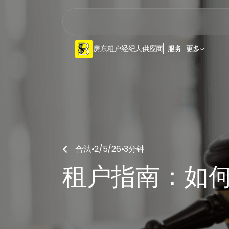
房东
租户
经纪人
供应商
服务
更多
合法
•
2/5/26
•
3
分钟

租户指南：如