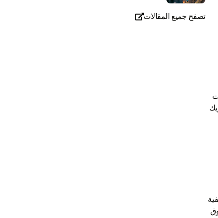
تصفح جميع المقالات

ت
ا شريك
ية
وق