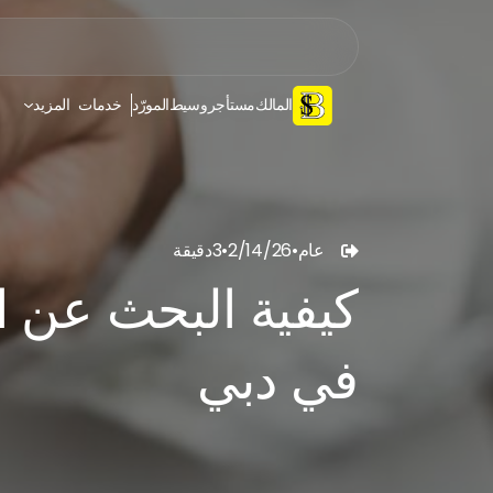
المالك
مستأجر
وسيط
المورّد
خدمات
المزيد
عام
•
2/14/26
•
3
دقيقة

كيفية البحث عن ا
في دبي