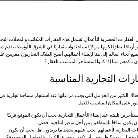
لعقارات التجارية، المعروفة أيضًا باسم CRE، إلى العقارات الحصرية للأعمال. تشمل هذه العقارات المكاتب والمحلات الت
حًا. نظرًا لكونها مركزًا سياحيًا واستثماريًا في الشرق الأوسط، تقدم دب
ع أنحاء العالم إلى هنا لإنشاء أعمالهم. أصبح الملاك التجاريون مغريين عل
تأكدهم مما إذا كانوا المستأجر المناسب للعقار؟
ارات التجارية المناسبة
ناك الكثير من العوامل التي يجب مراعاتها عند استئجار مساحة تجارية في
عثور على المكان المناسب للعمل:
ستأجرين تلبيته عند إنشاء الأعمال التجارية. يجب أن يكون الموقع قريبًا
ن يكون متاحًا للموظفين من أجل توفير إنتاجية أفضل.
 التجارية لأعمالهم. يجب عليهم تحديد ما يريدون. هل يجب أن تكون
 التصميم المفضل لديهم؟ هل يجب أن تكون مجهزة بالكامل بالفواصل الموجودة؟