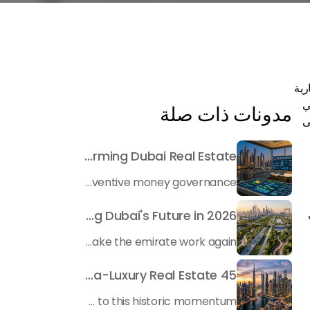
جارية
ي
مدونات ذات صلة
ى
Beyond Maintenance: How Preventive Money Governance is Transforming Dubai Real Estate
In the rapidly changing milieu of Dubai's real estate sector, the year 2026 has triggered a substantial change in baggage handling practices. We have progressed beyond time when asset handling is simply a matter of "repairing leaks" or "accumulating bills". Currently, prudent businesses, builders and residents expect a more enhanced priority: preventive money governance.
Transforming the "Pearl of the World": 5 Key Projects Shaping Dubai's Future in 2026
Dubai has once again captivated a worldwide target audience with several groundbreaking mega-works that redefine the boundaries of engineering, sustainability and urban living. As we progress to May 2026, these ventures are evolving from bold ideas into concrete realities, cementing Dubai’s role as a worldwide leader in innovation and smart metropolitan development. From the depths of the ocean to the heights of the skyline, here's a complete examination of 5 massive projects that could currently make the emirate work again.
45 Days of Risen: An Analysis of Dubai’s Remarkable Growth in Ultra-Luxury Real Estate
The luxury real property market in Dubai is experiencing a remarkable upward push, strengthening its position as the leading worldwide hub for high-internet value investors. By the end of April 2026, the market has proven formidable resilience and growth, fueled by a blend of world-class infrastructure, strategic financial policies and a remarkable way of life worldwide Presented below is a complete analysis of the contemporary state of the ultra-luxury sector in Dubai, and the number one factors contributing to this historic momentum.