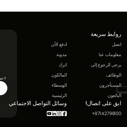
روابط سريعة
اتصل
ادفع الآن
معلومات عنا
مدونة
يرجى الرجوع إلى
اترك
الوظائف
المالكون
لا تف
المستأجرون
الوسطاء
البائعون
الرئيسية
ابق على اتصال!
وسائل التواصل الاجتماعي
97142799100+



