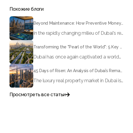
Похожие блоги
Beyond Maintenance: How Preventive Money Governance is Transforming Dubai Real Estate
In the rapidly changing milieu of Dubai's real estate sector, the year 2026 has triggered a substantial change in baggage handling practices. We have progressed beyond time when asset handling is simply a matter of "repairing leaks" or "accumulating bills". Currently, prudent businesses, builders and residents expect a more enhanced priority: preventive money governance.
Transforming the "Pearl of the World": 5 Key Projects Shaping Dubai's Future in 2026
Dubai has once again captivated a worldwide target audience with several groundbreaking mega-works that redefine the boundaries of engineering, sustainability and urban living. As we progress to May 2026, these ventures are evolving from bold ideas into concrete realities, cementing Dubai’s role as a worldwide leader in innovation and smart metropolitan development. From the depths of the ocean to the heights of the skyline, here's a complete examination of 5 massive projects that could currently make the emirate work again.
45 Days of Risen: An Analysis of Dubai’s Remarkable Growth in Ultra-Luxury Real Estate
The luxury real property market in Dubai is experiencing a remarkable upward push, strengthening its position as the leading worldwide hub for high-internet value investors. By the end of April 2026, the market has proven formidable resilience and growth, fueled by a blend of world-class infrastructure, strategic financial policies and a remarkable way of life worldwide Presented below is a complete analysis of the contemporary state of the ultra-luxury sector in Dubai, and the number one factors contributing to this historic momentum.
Просмотреть все статьи

Поговорите с нами