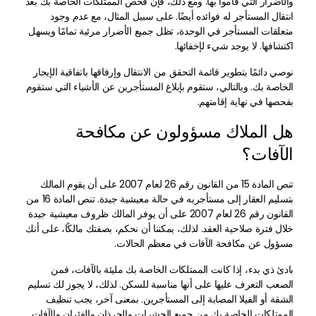
والأضرار التي قاموا بها. ومع ذلك، فإن فحص الممتلكات الخاصة بك بعد
انتقال المستأجر له فوائده أيضًا. على سبيل المثال، مع عدم وجود
متعلقات المستأجر في الوحدة، تظل جميع الأضرار مرئية تمامًا ويسهل
اكتشافها. لا يوجد شيء لإخفائها.
نوصي دائمًا بتطوير قائمة التحقق من الانتقال وإرفاقها باتفاقية الإيجار
الخاصة بك. وبالتالي، ستقوم بإبلاغ المستأجرين عن الأشياء التي ستقوم
بفحصها في نهاية إقامتهم.
هل الملاك مسؤولون عن مكافحة
الآفات؟
تنص المادة 15 من القانون رقم 26 لعام 2007 على أن يقوم المالك
بتسليم العقار إلى مستأجريه في حالة معيشية جيدة. تنص المادة 16 من
القانون رقم 26 لعام 2007 على أن يوفر المالك ظروف معيشية جيدة
خلال فترة صلاحية العقد. لذلك، يمكننا أن نحكم، بصفتك مالكًا، على أنك
مسؤول عن مكافحة الآفات في معظم الحالات.
بادئ ذي بدء، إذا كانت الممتلكات الخاصة بك مليئة بالآفات، فمن
الصعب التعرف عليها على أنها مناسبة للسكن. لذلك، لا يجوز لك تسليم
الشقة أو الفيلا المصابة إلى المستأجرين. بمعنى آخر، يجب تنظيف
الممتلكات الخاصة بك من جميع الحشرات والجرذان والفئران والآفات