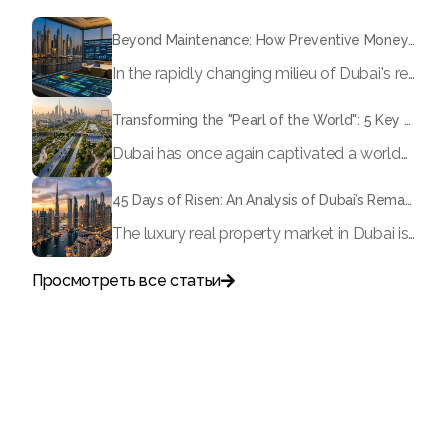
Beyond Maintenance: How Preventive Money Governance is Transforming Dubai Real Estate
In the rapidly changing milieu of Dubai's real estate sector, the year 2026 has triggered a substantial change in baggage handling practices. We have progressed beyond time when asset handling is simply a matter of "repairing leaks" or "accumulating bills". Currently, prudent businesses, builders and residents expect a more enhanced priority: preventive money governance.
Transforming the "Pearl of the World": 5 Key Projects Shaping Dubai's Future in 2026
Dubai has once again captivated a worldwide target audience with several groundbreaking mega-works that redefine the boundaries of engineering, sustainability and urban living. As we progress to May 2026, these ventures are evolving from bold ideas into concrete realities, cementing Dubai’s role as a worldwide leader in innovation and smart metropolitan development. From the depths of the ocean to the heights of the skyline, here's a complete examination of 5 massive projects that could currently make the emirate work again.
45 Days of Risen: An Analysis of Dubai’s Remarkable Growth in Ultra-Luxury Real Estate
The luxury real property market in Dubai is experiencing a remarkable upward push, strengthening its position as the leading worldwide hub for high-internet value investors. By the end of April 2026, the market has proven formidable resilience and growth, fueled by a blend of world-class infrastructure, strategic financial policies and a remarkable way of life worldwide Presented below is a complete analysis of the contemporary state of the ultra-luxury sector in Dubai, and the number one factors contributing to this historic momentum.
Просмотреть все статьи

Поговорите с нами