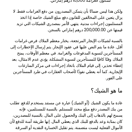
ستكون الغرامة 10,000 درهم إماراتي.
ولكن هذا ليس ضمانًا بأن يتمكن المصدرون من دفع الغرامات فقط. لا
يزال يتعين على المخالفين للقانون دفع مبلغ الشيك خاصة إذا اتخذ
المستلمون إجراءات مدنية. ينتهي الأمر بمصدري الشيكات التي تزيد
قيمتها عن 200,000.00 درهم إماراتي بالسجن.
بالنسبة لشيكات الإيجار المرتجعة، يختار معظم الملاك فرض غرامات
أقل. عادة ما يتم النص عليها في عقود الإيجار. يتم إرسال الإخطارات إلى
المستأجرين لتسوية المدفوعات والغرامة. في معظم الأوقات، يمنح
الملاك وقتًا كافيًا للمستأجرين لتسوية المشكلة. يؤدي عدم الامتثال، بعد
إعطاء تحذير، إلى قيام الملاك باتخاذ إجراءات في مركز المنازعات
الإيجارية. كما أنه يعطي نفوذًا لأصحاب العقارات في طرد المستأجرين
على الفور.
ما هو الشيك؟
عادة ما يكون الشيك (أو الشيك) عبارة عن مستند يستخدم للدفع. تطلب
من بنك المصدر دفع مبلغ محدد للمستلم. بالنسبة للمستلمين، فإنه
يسمح لهم بالذهاب إلى البنك والحصول على المال. بالنسبة للمصدرين،
كان بمثابة وعد بالدفع للبنك الذي يعطي المال. إنها طريقة آمنة للدفع لأن
الأموال الفعلية ليست متضمنة. يتم تقليل الخسارة النقدية أو السرقة