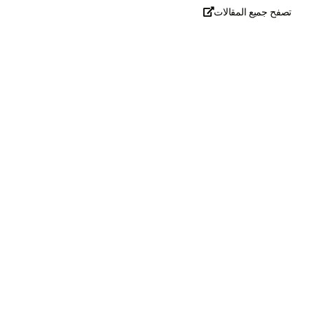
تصفح جميع المقالات

تحدث معنا
+971
United
Arab
Emirates
+971