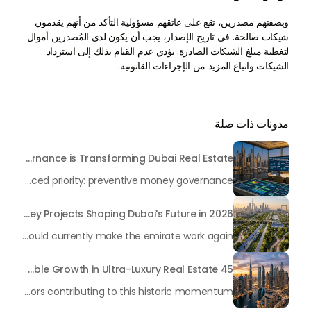
وبصفتهم مصدرين، تقع على عاتقهم مسؤولية التأكد من أنهم يقدمون
شيكات صالحة. في تاريخ الإصدار، يجب أن يكون لدى المُصدرين أموال
لتغطية مبلغ الشيكات الصادرة. يؤدي عدم القيام بذلك إلى استرداد
الشيكات واتباع المزيد من الإجراءات القانونية.
مدونات ذات صلة
Beyond Maintenance: How Preventive Money Governance is Transforming Dubai Real Estate
In the rapidly changing milieu of Dubai's real estate sector, the year 2026 has triggered a substantial change in baggage handling practices. We have progressed beyond time when asset handling is simply a matter of "repairing leaks" or "accumulating bills". Currently, prudent businesses, builders and residents expect a more enhanced priority: preventive money governance.
Transforming the "Pearl of the World": 5 Key Projects Shaping Dubai's Future in 2026
Dubai has once again captivated a worldwide target audience with several groundbreaking mega-works that redefine the boundaries of engineering, sustainability and urban living. As we progress to May 2026, these ventures are evolving from bold ideas into concrete realities, cementing Dubai’s role as a worldwide leader in innovation and smart metropolitan development. From the depths of the ocean to the heights of the skyline, here's a complete examination of 5 massive projects that could currently make the emirate work again.
45 Days of Risen: An Analysis of Dubai’s Remarkable Growth in Ultra-Luxury Real Estate
The luxury real property market in Dubai is experiencing a remarkable upward push, strengthening its position as the leading worldwide hub for high-internet value investors. By the end of April 2026, the market has proven formidable resilience and growth, fueled by a blend of world-class infrastructure, strategic financial policies and a remarkable way of life worldwide Presented below is a complete analysis of the contemporary state of the ultra-luxury sector in Dubai, and the number one factors contributing to this historic momentum.