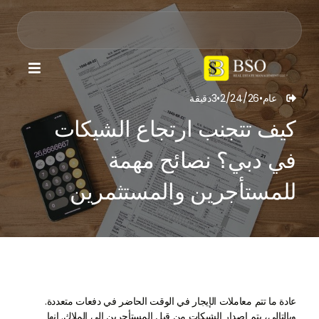

عام
•
2/24/26
•
3
دقيقة

كيف تتجنب ارتجاع الشيكات
في دبي؟ نصائح مهمة
للمستأجرين والمستثمرين
عادة ما تتم معاملات الإيجار في الوقت الحاضر في دفعات متعددة.
وبالتالي، يتم إصدار الشيكات من قبل المستأجرين إلى الملاك. إنها