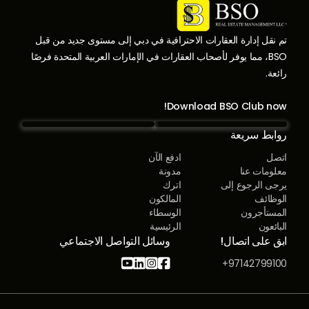
تم نقل إدارة العقارات الاحترافية في دبي إلى مستوى جديد من قبل
BSO، مما يوفر لأصحاب العقارات في الإمارات العربية المتحدة فرصًا
رائعة.
Download BSO Club now!
روابط سريعة
اتصل
ادفع الآن
معلومات عنا
مدونة
يرجى الرجوع إلى
اترك
الوظائف
المالكون
المستأجرون
الوسطاء
البائعون
الرئيسية
ابق على اتصال!
وسائل التواصل الاجتماعي




97142799100+