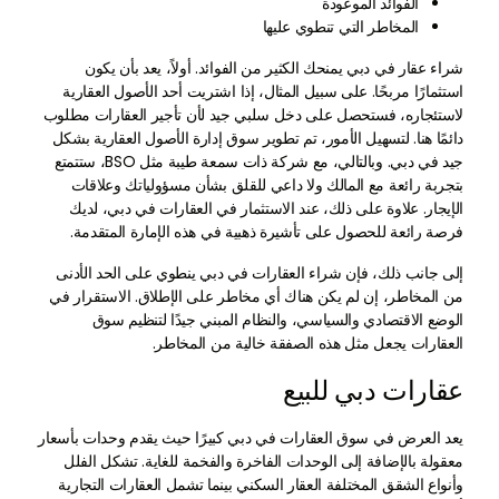
الفوائد الموعودة
المخاطر التي تنطوي عليها
شراء عقار في دبي يمنحك الكثير من الفوائد. أولاً، يعد بأن يكون
استثمارًا مربحًا. على سبيل المثال، إذا اشتريت أحد الأصول العقارية
لاستئجاره، فستحصل على دخل سلبي جيد لأن تأجير العقارات مطلوب
دائمًا هنا. لتسهيل الأمور، تم تطوير سوق إدارة الأصول العقارية بشكل
جيد في دبي. وبالتالي، مع شركة ذات سمعة طيبة مثل BSO، ستتمتع
بتجربة رائعة مع المالك ولا داعي للقلق بشأن مسؤولياتك وعلاقات
الإيجار. علاوة على ذلك، عند الاستثمار في العقارات في دبي، لديك
فرصة رائعة للحصول على تأشيرة ذهبية في هذه الإمارة المتقدمة.
إلى جانب ذلك، فإن شراء العقارات في دبي ينطوي على الحد الأدنى
من المخاطر، إن لم يكن هناك أي مخاطر على الإطلاق. الاستقرار في
الوضع الاقتصادي والسياسي، والنظام المبني جيدًا لتنظيم سوق
العقارات يجعل مثل هذه الصفقة خالية من المخاطر.
عقارات دبي للبيع
يعد العرض في سوق العقارات في دبي كبيرًا حيث يقدم وحدات بأسعار
معقولة بالإضافة إلى الوحدات الفاخرة والفخمة للغاية. تشكل الفلل
وأنواع الشقق المختلفة العقار السكني بينما تشمل العقارات التجارية