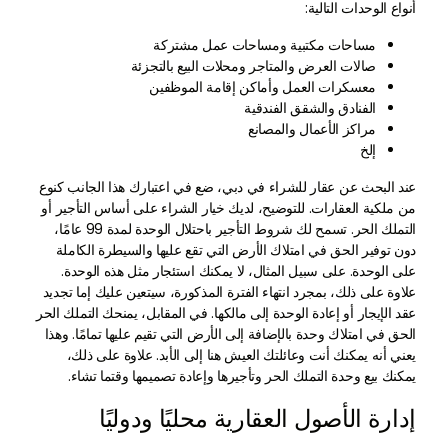
أنواع الوحدات التالية:
مساحات مكتبية ومساحات عمل مشتركة
صالات العرض والمتاجر ومحلات البيع بالتجزئة
معسكرات العمل وأماكن إقامة الموظفين
الفنادق والشقق الفندقية
مراكز الأعمال والمصانع
إلخ
عند البحث عن عقار للشراء في دبي، ضع في اعتبارك هذا الجانب كنوع
من ملكية العقارات. للتوضيح، لديك خيار الشراء على أساس التأجير أو
التملك الحر. تسمح لك شروط التأجير باحتلال الوحدة لمدة 99 عامًا،
دون توفير الحق في امتلاك الأرض التي تقع عليها والسيطرة الكاملة
على الوحدة. على سبيل المثال، لا يمكنك استئجار مثل هذه الوحدة.
علاوة على ذلك، بمجرد انتهاء الفترة المذكورة، سيتعين عليك إما تجديد
عقد الإيجار أو إعادة الوحدة إلى مالكها. في المقابل، يمنحك التملك الحر
الحق في امتلاك وحدة بالإضافة إلى الأرض التي تقيم عليها تمامًا. وهذا
يعني أنه يمكنك أنت وعائلتك العيش هنا إلى الأبد. علاوة على ذلك،
يمكنك بيع وحدة التملك الحر وتأجيرها وإعادة تصميمها وقتما تشاء.
إدارة الأصول العقارية محليًا ودوليًا