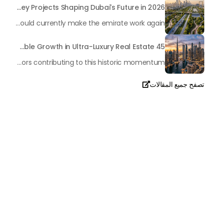
Transforming the "Pearl of the World": 5 Key Projects Shaping Dubai's Future in 2026
Dubai has once again captivated a worldwide target audience with several groundbreaking mega-works that redefine the boundaries of engineering, sustainability and urban living. As we progress to May 2026, these ventures are evolving from bold ideas into concrete realities, cementing Dubai’s role as a worldwide leader in innovation and smart metropolitan development. From the depths of the ocean to the heights of the skyline, here's a complete examination of 5 massive projects that could currently make the emirate work again.
45 Days of Risen: An Analysis of Dubai’s Remarkable Growth in Ultra-Luxury Real Estate
The luxury real property market in Dubai is experiencing a remarkable upward push, strengthening its position as the leading worldwide hub for high-internet value investors. By the end of April 2026, the market has proven formidable resilience and growth, fueled by a blend of world-class infrastructure, strategic financial policies and a remarkable way of life worldwide Presented below is a complete analysis of the contemporary state of the ultra-luxury sector in Dubai, and the number one factors contributing to this historic momentum.
تصفح جميع المقالات

تحدث معنا
+971
United
Arab