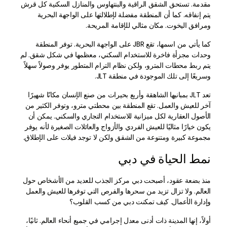
مقدمة. تستحق الشقق الراقية والبنتهاوس والمنازل السكنية كل قرش
يتم إنفاقه. كما أن المنطقة مفضلة لإطلالتها على الواجهة البحرية
ومرافق اليخوت. مكان مثالي للإقامة المريحة.
كما يأتي من اسمها، تقع JBR على الواجهة البحرية. توفر المنطقة
وحدات مجزأة فاخرة للاستخدام السكني، معظمها في شكل شقق. لم
يتم ربط محطات المترو، ولكن نظام الترام المتطور يوفر وصولاً سهلاً
وسريعًا إلى تلك الموجودة في منطقة JLT.
تعد JLT بمبانيها الشاهقة وأربع بحيرات من صنع الإنسان مكانًا شهيرًا
آخر للعيش والعمل. تقع المنطقة بين محطتي مترو، وتوفر الكثير من
الأصول العقارية لكل ميزانية للاستخدام التجاري والسكني. يمكن أن
يكون خيارًا مثاليًا للعيش الفردي والأزواج والعائلات الصغيرة لأنه يوفر
مجموعة كبيرة ومتنوعة من الشقق ولكن لا توجد فيلات على الإطلاق.
نمط الحياة في دبي
منذ بضعة عقود، أصبحت دبي مركز الجذب للعديد من الأشخاص حول
العالم. ولا تزال تزيد من سحرها والفرص التي توفرها للعيش والعمل
وإدارة الأعمال. كيف تمكنت دبي من كسب القلوب؟
أولاً، إنها المدينة ذات أدنى معدل إجرامي في جميع أنحاء العالم. ثانيًا،