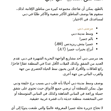
بالطبع، يمكن أن تفاجئك مجموعة كبيرة من مناطق الإقامة. لذلك،
سنقوم هنا بوصف المناطق الأكثر شعبية والأكثر طلبًا في دبي
لمساعدتك في الاختيار:
مرسى دبي
وسط مدينة دبي
بالم جميرا
جميرا بيتش ريزيدنس (JBR)
أبراج بحيرات جميرا (JLT)
يعد مرسى دبي أحد مشاريع الواجهة البحرية الشهيرة في دبي. تقدم
العديد من الشقق وكذلك الفيلات الأقل عددًا في المنطقة عقارًا فاخرًا.
رائع للعائلات والأفراد الذين يحبون نمط الحياة الحضري من جهة
والقرب المائي من جهة أخرى.
يوصف وسط مدينة دبي أحيانًا بأنه قلب دبي بسبب برج خليفة ودبي
مول. يمكن للمنطقة أن ترضي جميع الأذواق حيث تحتوي على شقق
جميلة ورائعة في المباني الشاهقة وكذلك في المباني المتوسطة أو
حتى المنخفضة. منطقة حديثة ذات قشرة عربية حقيقية.
لا تحتاج جزيرة نخلة جميرا المعروفة عالميًا والتي صُنعت يدويًا إلى أي