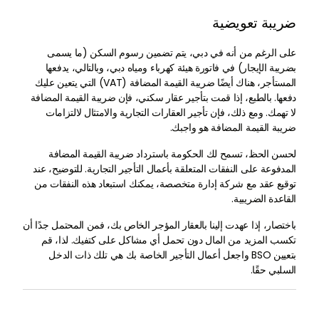
ضريبة تعويضية
على الرغم من أنه في دبي، يتم تضمين رسوم السكن (ما يسمى
بضريبة الإيجار) في فاتورة هيئة كهرباء ومياه دبي، وبالتالي، يدفعها
المستأجر، هناك أيضًا ضريبة القيمة المضافة (VAT) التي يتعين عليك
دفعها. بالطبع، إذا قمت بتأجير عقار سكني، فإن ضريبة القيمة المضافة
لا تهمك. ومع ذلك، فإن تأجير العقارات التجارية والامتثال لالتزامات
ضريبة القيمة المضافة هو واجبك.
لحسن الحظ، تسمح لك الحكومة باسترداد ضريبة القيمة المضافة
المدفوعة على النفقات المتعلقة بأعمال التأجير التجارية. للتوضيح، عند
توقيع عقد مع شركة إدارة متخصصة، يمكنك استبعاد هذه النفقات من
القاعدة الضريبية.
باختصار، إذا عهدت إلينا بالعقار المؤجر الخاص بك، فمن المحتمل جدًا أن
تكسب المزيد من المال دون تحمل أي مشاكل على كتفيك. لذا، قم
بتعيين BSO واجعل أعمال التأجير الخاصة بك هي تلك ذات الدخل
السلبي حقًا.