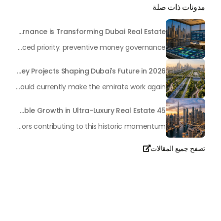
مدونات ذات صلة
Beyond Maintenance: How Preventive Money Governance is Transforming Dubai Real Estate
In the rapidly changing milieu of Dubai's real estate sector, the year 2026 has triggered a substantial change in baggage handling practices. We have progressed beyond time when asset handling is simply a matter of "repairing leaks" or "accumulating bills". Currently, prudent businesses, builders and residents expect a more enhanced priority: preventive money governance.
Transforming the "Pearl of the World": 5 Key Projects Shaping Dubai's Future in 2026
Dubai has once again captivated a worldwide target audience with several groundbreaking mega-works that redefine the boundaries of engineering, sustainability and urban living. As we progress to May 2026, these ventures are evolving from bold ideas into concrete realities, cementing Dubai’s role as a worldwide leader in innovation and smart metropolitan development. From the depths of the ocean to the heights of the skyline, here's a complete examination of 5 massive projects that could currently make the emirate work again.
45 Days of Risen: An Analysis of Dubai’s Remarkable Growth in Ultra-Luxury Real Estate
The luxury real property market in Dubai is experiencing a remarkable upward push, strengthening its position as the leading worldwide hub for high-internet value investors. By the end of April 2026, the market has proven formidable resilience and growth, fueled by a blend of world-class infrastructure, strategic financial policies and a remarkable way of life worldwide Presented below is a complete analysis of the contemporary state of the ultra-luxury sector in Dubai, and the number one factors contributing to this historic momentum.
تصفح جميع المقالات

تحدث معنا