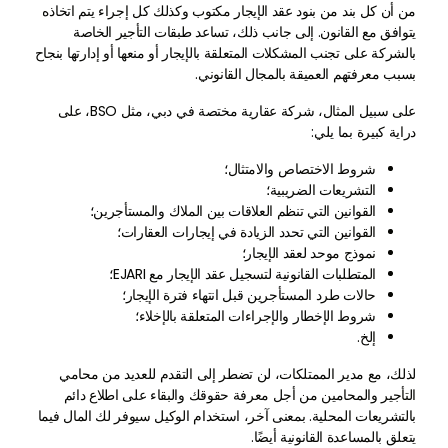
من أن كل بند من بنود عقد الإيجار مكتوب وكذلك كل إجراء يتم اتخاذه
يتوافق مع القانون. إلى جانب ذلك، تساعد طبقات التأجير الخاصة
بالشركة على تجنب المشكلات المتعلقة بالإيجار أو منعها أو إدارتها بنجاح
بسبب معرفتهم العميقة بالمجال القانوني.
على سبيل المثال، شركة عقارية مختصة في دبي، مثل BSO، على
دراية كبيرة بما يلي:
شروط الاختصاص والامتثال؛
التشريعات الضريبية؛
القوانين التي تنظم العلاقات بين الملاك والمستأجرين؛
القوانين التي تحدد الزيادة في إيجارات العقارات؛
نموذج موحد لعقد الإيجار؛
المتطلبات القانونية لتسجيل عقد الإيجار مع EJARI؛
حالات طرد المستأجرين قبل انتهاء فترة الإيجار؛
شروط الإخطار والإجراءات المتعلقة بالإخلاء؛
إلخ.
لذلك، مع مدير الممتلكات، لن تضطر إلى التقدم للعديد من محامي
التأجير والمحامين من أجل معرفة حقوقك والبقاء على اطلاع دائم
بالتشريعات المحلية. بمعنى آخر، استخدام الوكيل سيوفر لك المال فيما
يتعلق بالمساعدة القانونية أيضًا.