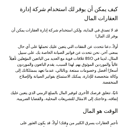
كيف يمكن أن يوفر لك استخدام شركة إدارة
العقارات المال
قد لا تصدق في البداية، ولكن استخدام شركة إدارة العقارات يمكن أن
يوفر لك المال!
أولاً، دعنا نتحدث عن النفقات التي يتعين عليك تحملها على أي حال.
بمعنى آخر، نحن نتحدث عن فواتير الصيانة الخاصة بك. على سبيل
المثال، لدينا في BSO علاقات قوية مع العديد من البائعين المؤهلين تأهيلاً
عالياً والموردين الموثوق بهم. لهذا السبب، يقدم البائعون والموردون
أسعارًا أفضل وخصومات ممتعة. وبالتالي، عندما تعهد بممتلكاتك إلى
وكالة متخصصة للإدارة، يمكنك الاستمتاع بفواتير الصيانة والإصلاح
المنخفضة.
ثانيًا، تتعلق فرصك الأخرى لتوفير المال بالمبلغ الزمني الذي يتعين عليك
إنفاقه، وحاجتك إلى الامتثال للتشريعات المحلية، والقضايا الضريبية.
الوقت هو المال
تأجير العقارات يسرق الكثير من وقتك! أولاً، قد يكون العثور على