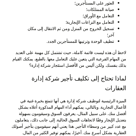
العثور على المستأجرين؛
صيانة الممتلكات؛
التعامل مع الأوراق؛
التعامل مع النزاعات الإيجارية؛
تسجيل الخروج من المنزل ومن ثم الانتقال إلى مكان
آخر؛
تنظيف الوحدة وترتيبها للمستأجرين الجدد.
لاحظ أن هذه ليست قائمة كاملة، حيث تشتمل كل مهمة على العديد
من المهام الفرعية التي يتعين عليك التعامل معها. بالطبع، يمكنك القيام
بذلك بنفسك. ولكن أليس من الأفضل استئجار شركة إدارة؟
لماذا تحتاج إلى تكليف تأجير شركة إدارة
العقارات
الميزة الرئيسية لتوظيف شركة إدارة هي أنها تتمتع بخبرة غنية في
الأعمال التجارية. وبالتالي، يمكنهم أداء المهام المذكورة أعلاه بشكل
أفضل منك. على سبيل المثال، يعرفون السوق وسيقومون بسهولة
بتعديل الإيجار وفقًا لاتجاهات السوق الحالية. إلى جانب ذلك، يتعاملون
مع عدد كبير من وسطاء التأجير. هذا يعني أنهم سيقومون بتأجير أصولك
العقارية بشكل أسرع منك. أخيرًا، يمكنهم توفير الكثير من المال.