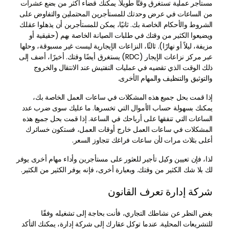
مستأجر عملية تستغرق وقتًا طويلاً. يمكنك قضاء أكثر من بضع عشرات
من الساعات في عرض وحدتك للمستأجرين المحتملين والتفاوض على
الشروط والأحكام الخاصة بك. ثانيًا، يمكن للمستأجرين أن يذهلوا عقلك
ويضيعوا الكثير من وقتك في طلبات الصيانة الخاصة بهم (حقيقية أو
مزيفة، ليلاً أو نهارًا). ثالثًا، النزاعات الإيجارية ليست غير مسبوقة، وحلها
عبر مركز نزاعات الإيجار (RDC) يستغرق أيضًا وقتك. أخيرًا، أضف إلى
ذلك الوقت الذي تقضيه في عمليات التفتيش عند الانتقال والخروج
والتوثيق والتنظيف والمهام الأخرى.
إذا قمت بحل جميع هذه المشكلات في ساعات العمل الخاصة بك،
يمكنك بسهولة حساب الأموال التي تخسرها. ما عليك سوى ضرب عدد
الساعات التي تنفقها على أرباحك في الساعة. إذا قمت بحل جميع هذه
المشكلات في ساعات العمل خارج أوقات العمل، فستكون خسائرك
أعلى بثلاث مرات لأن ساعات فراغك تتجاوز السعر.
لذا، فإن تعيين وكيل تأجير للعثور على مستأجرين وأداء مهام أخرى يوفر
لك بلا شك الكثير من وقتك. وبعبارة أخرى، فإنه يوفر الكثير من الكثير.
شركة إدارة تعرف القانون
بغض النظر عن نشاطك التجاري، فأنت بحاجة إلى تشغيله وفقًا
للتشريعات المحلية. عندما توكل عقارك إلى شركة إدارة، يمكنك التأكد