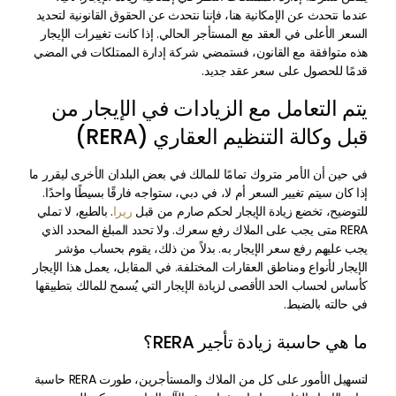
عندما نتحدث عن الإمكانية هنا، فإننا نتحدث عن الحقوق القانونية لتحديد
السعر الأعلى في العقد مع المستأجر الحالي. إذا كانت تغييرات الإيجار
هذه متوافقة مع القانون، فستمضي شركة إدارة الممتلكات في المضي
قدمًا للحصول على سعر عقد جديد.
يتم التعامل مع الزيادات في الإيجار من
قبل وكالة التنظيم العقاري (RERA)
في حين أن الأمر متروك تمامًا للمالك في بعض البلدان الأخرى ليقرر ما
إذا كان سيتم تغيير السعر أم لا، في دبي، ستواجه فارقًا بسيطًا واحدًا.
للتوضيح، تخضع زيادة الإيجار لحكم صارم من قبل
ريرا
. بالطبع، لا تملي
RERA متى يجب على الملاك رفع سعرك. ولا تحدد المبلغ المحدد الذي
يجب عليهم رفع سعر الإيجار به. بدلاً من ذلك، يقوم بحساب مؤشر
الإيجار لأنواع ومناطق العقارات المختلفة. في المقابل، يعمل هذا الإيجار
كأساس لحساب الحد الأقصى لزيادة الإيجار التي يُسمح للمالك بتطبيقها
في حالته بالضبط.
ما هي حاسبة زيادة تأجير RERA؟
لتسهيل الأمور على كل من الملاك والمستأجرين، طورت RERA حاسبة