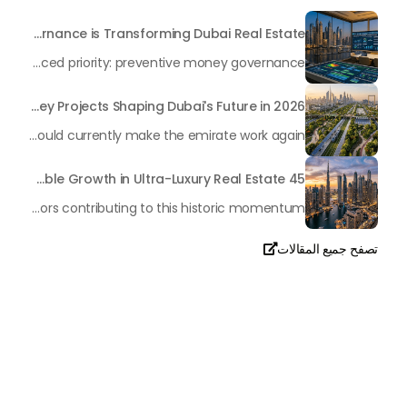
Beyond Maintenance: How Preventive Money Governance is Transforming Dubai Real Estate
In the rapidly changing milieu of Dubai's real estate sector, the year 2026 has triggered a substantial change in baggage handling practices. We have progressed beyond time when asset handling is simply a matter of "repairing leaks" or "accumulating bills". Currently, prudent businesses, builders and residents expect a more enhanced priority: preventive money governance.
Transforming the "Pearl of the World": 5 Key Projects Shaping Dubai's Future in 2026
Dubai has once again captivated a worldwide target audience with several groundbreaking mega-works that redefine the boundaries of engineering, sustainability and urban living. As we progress to May 2026, these ventures are evolving from bold ideas into concrete realities, cementing Dubai’s role as a worldwide leader in innovation and smart metropolitan development. From the depths of the ocean to the heights of the skyline, here's a complete examination of 5 massive projects that could currently make the emirate work again.
45 Days of Risen: An Analysis of Dubai’s Remarkable Growth in Ultra-Luxury Real Estate
The luxury real property market in Dubai is experiencing a remarkable upward push, strengthening its position as the leading worldwide hub for high-internet value investors. By the end of April 2026, the market has proven formidable resilience and growth, fueled by a blend of world-class infrastructure, strategic financial policies and a remarkable way of life worldwide Presented below is a complete analysis of the contemporary state of the ultra-luxury sector in Dubai, and the number one factors contributing to this historic momentum.
تصفح جميع المقالات

تحدث معنا