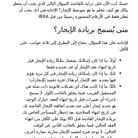
حسنًا، أنت الآن على دراية بالقاعدة. السؤال التالي الذي يجب أن يخطر
ببالك هو كيف تتعلم ما هو متوسط الإيجار؟ الإجابة هي أنك يجب أن
تنظر فقط في الأرقام المنشورة رسميًا من قبل RERA.
متى يُسمح بزيادة الإيجار؟
للإجابة على هذا السؤال، نحتاج إلى التطرق إلى ثلاثة جوانب، على
الأقل:
أولاً، ما إذا كان بإمكانك بصفتك مالكًا زيادة الإيجار قبل
تاريخ انتهاء عقد الإيجار أو عند تجديده فقط؛
ثانيًا، ما إذا كان بإمكانك زيادة الإيجار في كل مرة تقوم
فيها بتجديد عقد الإيجار أو هناك فترة تجميد للإيجارات؛
ثالثًا، ما إذا كانت هناك أي تعديلات قانونية ذات صلة في
المستقبل القريب. فيما يتعلق بالجانب الأول. لا يسمح
بإجراء أي تغييرات قبل تاريخ انتهاء العقد. خيارك الوحيد
هو تحديد إيجار أعلى عند تجديد اتفاقية الإيجار الخاصة بك
في تاريخ انتهاء الصلاحية. بعد إخطار المستأجر الخاص بك
بزيادة الإيجار القادمة قبل 90 يومًا على الأقل من انتهاء
العقد الحالي. فيما يتعلق بالجانب الثاني. في الوقت
الحالي، لا توجد فترة لتجميد الإيجار سارية. بعبارة أخرى،