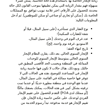
زيادة الإيجار الخاصة بها. باستخدام هذه الآلة الحاسبة، يمكن للمرء
بسهولة فهم مقدار الزيادة التي يمكن تطبيقها بموجب القانون لكل حالة
محددة. للحصول على الأرقام، اختر علامة تبويب تتوافق مع الممتلكات
الخاصة بك (سكن أو تجاري أو صناعي أو سكن للموظفين). ثم أدخل
المعلومات التالية:
نوع العقار الذي تستأجره (على سبيل المثال، فيلا أو
شقة للعقارات السكنية)؛
عدد غرف النوم في وحدتك (على سبيل المثال،
الاستوديو، غرفة نوم واحدة، إلخ)؛
تاريخ انتهاء العقد؛
الإيجار السنوي الحالي. بعد ذلك، يقارن النظام الإيجار
السنوي الحالي بمتوسط الإيجار السنوي للوحدات
المماثلة في المنطقة ويحسب الحد الأقصى المطبق في
حالتك. ومع ذلك، هناك حالات لا تكون فيها حاسبة زيادة
الإيجار في المساعدة. للتوضيح، هذه هي الحالات التي لا
تتوفر فيها خاصية مماثلة في القائمة. على سبيل المثال،
عندما تقع الوحدة في منطقة مطورة حديثًا. أو عندما تمت
ترقيته بشكل كبير. في هذه الحالات، يمكنك بصفتك مالكًا
(أو ممثلك لدى POA) التقدم للحصول على تقييم الإيجار
الفردي لوحدتك. على عكس حاسبة زيادة الإيجار، فإن
تقييم الإيجار هو خدمة مدفوعة. تبدأ رسوم الخدمة من