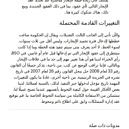
يمكنك الآن زيادة قيمة الإيجار مباشرة عند تجديد عقد
الإيجار التالي. لأي عقود، بما في ذلك العقود الجديدة. ومع
ذلك، هناك شكوك كبيرة هنا...
التغييرات القادمة المحتملة
والآن نأتي إلى الجانب الثالث. التعديلات. ويقال إن الحكومة صاغت
خططها لإدخال فترة تجميد الإيجارات. وليس أقل من ثلاث سنوات.
لسوء الحظ، لا أحد يعرف متى سيتم تنفيذ هذه الخطة وما إذا كانت
ستتطرق إلى عقود الإيجار التي تم إدخالها قبل عام أو عامين. في BSO،
رأي الخبراء لدينا هو أن هذا تغيير مهم إلى حد ما في علاقات الإيجار.
وبالتالي، فإننا نراقب الوضع عن كثب. من ناحية، نتذكر جميعًا أن القانون
رقم 33 لعام 2008 حل محل القانون رقم 26 لعام 2007 في تاريخ
نشره في الجريدة الرسمية. من ناحية أخرى، عادةً ما يكون للتغييرات
المهمة تاريخ مؤجل لدخولها حيز التنفيذ. لذلك، بالنسبة لعملائنا، لدينا
بعض الأفكار القيمة حول كيفية التحوط بأنفسهم. عندما تصبح عميلًا لنا،
ستتمكن من الاستفادة الكاملة من سياسة التحوط الخاصة بنا. قم بتوقيع
عقد إدارة الممتلكات وابق على اطلاع دائم ومحوط.
مدونات ذات صلة