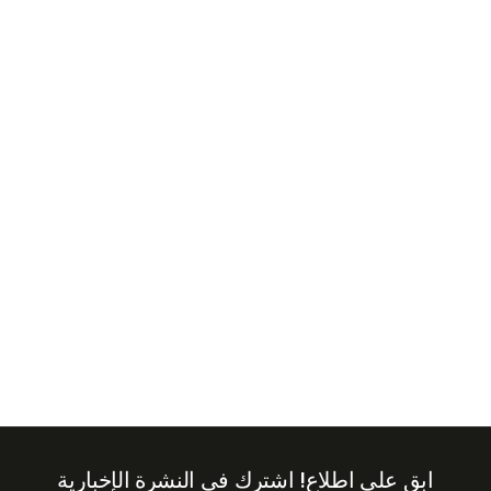
+971
United
Arab
Emirates
+971
ابق على اطلاع!
اشترك في النشرة الإخبارية