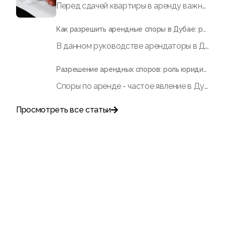
Перед сдачей квартиры в аренду важно составить юридически грамотный договор аренды. Вот на что необходимо обратить внимание, помимо проверки арендатора
Как разрешить арендные споры в Дубае: руководство для арендатора
В данном руководстве арендаторы в Дубае могут получить исчерпывающую информацию о том, как разрешить споры по аренде жилья, включая причины возникновения споров, порядок подачи жалобы в Центр арендных споров (RDC) и связанные с этим расходы. Благодаря структурированному процессу RDC арендаторы могут добиться положительного решения по таким вопросам, как необоснованное выселение, повышение арендной платы, дефекты имущества и необоснованные вычеты из гарантийного депозита.
Разрешение арендных споров: роль юридических услуг в сфере недвижимости в Дубае
Споры по аренде - частое явление в Дубае. Узнайте, почему важно иметь квалифицированную юридическую поддержку и как профессиональные услуги по управлению недвижимостью могут помочь в разрешении споров.
Просмотреть все статьи

Поговорите с нами