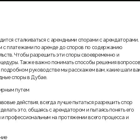
дится сталкиваться с арендными спорами с арендаторами.
м с платежами по аренде до споров по содержанию
льств. Чтобы разрешить эти споры своевременно и
оцедуры. Также важно понимать способы решения вопросов
 подробном руководстве мы расскажем вам, какие шаги ва
дные споры в Дубае.
мирным путем
вовые действия, всегда лучше пытаться разрешить спор
елать это, общаясь с арендатором и пытаясь понять его
м и профессиональным на протяжении всего процесса и
ние