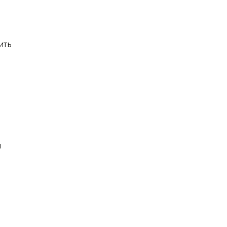
ить
я