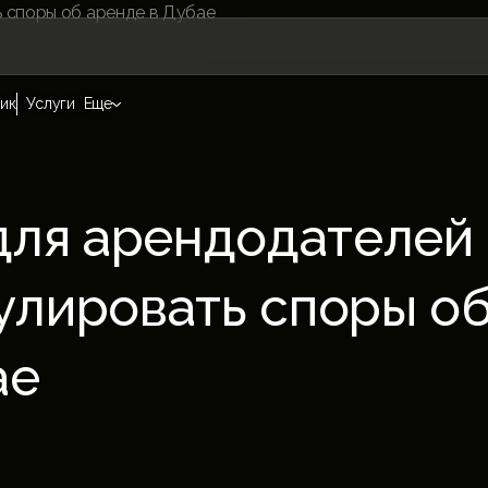
ик
Услуги
Еще
для арендодателей
гулировать споры о
ае