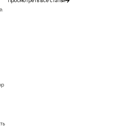
Просмотреть все статьи

е.
ор
ть