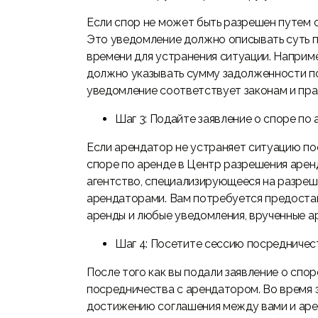
Если спор не может быть разрешен путем 
Это уведомление должно описывать суть 
времени для устранения ситуации. Наприме
должно указывать сумму задолженности по 
уведомление соответствует законам и пра
Шаг 3: Подайте заявление о споре по
Если арендатор не устраняет ситуацию по
споре по аренде в Центр разрешения арен
агентство, специализирующееся на разре
арендаторами. Вам потребуется предоста
аренды и любые уведомления, врученные а
Шаг 4: Посетите сессию посредничес
После того как вы подали заявление о спо
посредничества с арендатором. Во время 
достижению соглашения между вами и арен