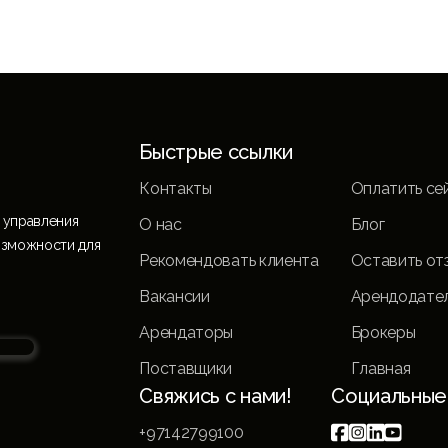
Быстрые ссылки
Контакты
Оплатить се
 управления
О нас
Блог
озможности для
Рекомендовать клиента
Оставить от
Вакансии
Арендодате
Арендаторы
Брокеры
Поставщики
Главная
Свяжись с нами!
Социальные




+97142799100