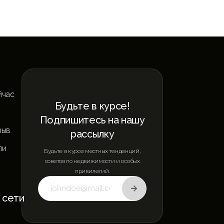
йчас
Будьте в курсе!
Подпишитесь на нашу
зыв
рассылку
ли
Будьте в курсе местных тенденций,
советов по недвижимости и особых
привилегий.
 сети