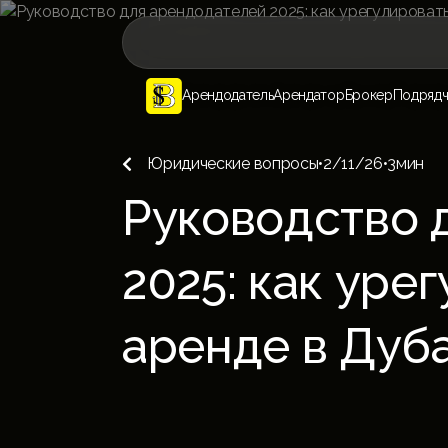
Арендодатель
Арендатор
Брокер
Подрядч
Юридические вопросы
•
2/11/26
•
3
мин

Руководство 
2025: как уре
аренде в Дуб