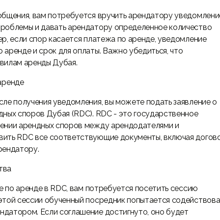
общения, вам потребуется вручить арендатору уведомлени
проблемы и давать арендатору определенное количество
р, если спор касается платежа по аренде, уведомление
аренде и срок для оплаты. Важно убедиться, что
вилам аренды Дубая.
 аренде
сле получения уведомления, вы можете подать заявление о
дных споров Дубая (RDC). RDC - это государственное
шении арендных споров между арендодателями и
вить RDC все соответствующие документы, включая догов
рендатору.
тва
ре по аренде в RDC, вам потребуется посетить сессию
этой сессии обученный посредник попытается содействова
датором. Если соглашение достигнуто, оно будет