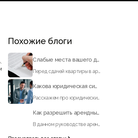
Похожие блоги
Слабые места вашего договора аренды
,
м
Перед сдачей квартиры в аренду важно составить юридически грамотный договор аренды. Вот на что необходимо обратить внимание, помимо проверки арендатора
Какова юридическая сила арендного соглашения?
Расскажем про юридические аспекты договоров аренды в Дубае с помощью нашего подробного руководства. Получите информацию о законах RERA в области арендной недвижимости и многом другом.
Как разрешить арендные споры в Дубае: руководство для арендатора
В данном руководстве арендаторы в Дубае могут получить исчерпывающую информацию о том, как разрешить споры по аренде жилья, включая причины возникновения споров, порядок подачи жалобы в Центр арендных споров (RDC) и связанные с этим расходы. Благодаря структурированному процессу RDC арендаторы могут добиться положительного решения по таким вопросам, как необоснованное выселение, повышение арендной платы, дефекты имущества и необоснованные вычеты из гарантийного депозита.