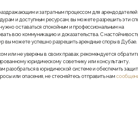
 раздражающим и затратным процессом для арендодателей
дурам и доступным ресурсам, вы можете разрешить эти с
 нужно оставаться спокойным и профессиональным на
вать всю коммуникацию и доказательства. С настойчивост
ур вы можете успешно разрешить арендные споры в Дубае.
ом или не уверены в своих правах, рекомендуется обратит
ированному юридическому советнику или консультанту.
м разобраться в юридической системе и обеспечить защи
просы или опасения, не стесняйтесь отправить нам
сообщен
Поговорите с нами