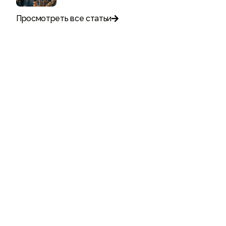
Просмотреть все статьи

Поговорите с нами
+971
United
Arab
Emirates
+971