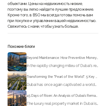
объектами. Цены на недвижимость низкие,
поэтому вы легко найдете лучшее предложение.
Кроме того, в BSO мы всегда готовы помочь вам
при покупке и управлении вашей недвижимостью.
Свяжитесь с нами, чтобы узнать больше.
Похожие блоги
Beyond Maintenance: How Preventive Money Governance is Transforming Dubai Real Estate
In the rapidly changing milieu of Dubai's real estate sector, the year 2026 has triggered a substantial change in baggage handling practices. We have progressed beyond time when asset handling is simply a matter of "repairing leaks" or "accumulating bills". Currently, prudent businesses, builders and residents expect a more enhanced priority: preventive money governance.
Transforming the "Pearl of the World": 5 Key Projects Shaping Dubai's Future in 2026
Dubai has once again captivated a worldwide target audience with several groundbreaking mega-works that redefine the boundaries of engineering, sustainability and urban living. As we progress to May 2026, these ventures are evolving from bold ideas into concrete realities, cementing Dubai’s role as a worldwide leader in innovation and smart metropolitan development. From the depths of the ocean to the heights of the skyline, here's a complete examination of 5 massive projects that could currently make the emirate work again.
45 Days of Risen: An Analysis of Dubai’s Remarkable Growth in Ultra-Luxury Real Estate
The luxury real property market in Dubai is experiencing a remarkable upward push, strengthening its position as the leading worldwide hub for high-internet value investors. By the end of April 2026, the market has proven formidable resilience and growth, fueled by a blend of world-class infrastructure, strategic financial policies and a remarkable way of life worldwide Presented below is a complete analysis of the contemporary state of the ultra-luxury sector in Dubai, and the number one factors contributing to this historic momentum.