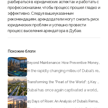
разбираться в юридических аспектах и работать с
профессионалами, чтобы процесс прошел гладко и
эффективно. Следуя вышеуказанным
рекомендациям, арендодатели могут снизить риск
юридических проблем и успешно провести
процесс выселения арендатора в Дубае.
Похожие блоги
Beyond Maintenance: How Preventive Money Governance is Transforming Dubai Real Estate
In the rapidly changing milieu of Dubai's real estate sector, the year 2026 has triggered a substantial change in baggage handling practices. We have progressed beyond time when asset handling is simply a matter of "repairing leaks" or "accumulating bills". Currently, prudent businesses, builders and residents expect a more enhanced priority: preventive money governance.
Transforming the "Pearl of the World": 5 Key Projects Shaping Dubai's Future in 2026
Dubai has once again captivated a worldwide target audience with several groundbreaking mega-works that redefine the boundaries of engineering, sustainability and urban living. As we progress to May 2026, these ventures are evolving from bold ideas into concrete realities, cementing Dubai’s role as a worldwide leader in innovation and smart metropolitan development. From the depths of the ocean to the heights of the skyline, here's a complete examination of 5 massive projects that could currently make the emirate work again.
45 Days of Risen: An Analysis of Dubai’s Remarkable Growth in Ultra-Luxury Real Estate