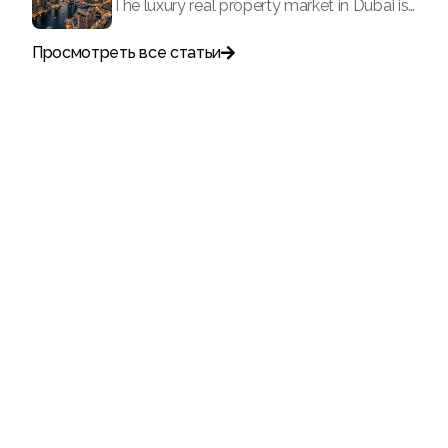
The luxury real property market in Dubai is experiencing a remarkable upward push, strengthening its position as the leading worldwide hub for high-internet value investors. By the end of April 2026, the market has proven formidable resilience and growth, fueled by a blend of world-class infrastructure, strategic financial policies and a remarkable way of life worldwide Presented below is a complete analysis of the contemporary state of the ultra-luxury sector in Dubai, and the number one factors contributing to this historic momentum.
Просмотреть все статьи

Поговорите с нами
+971
United
Arab
Emirates
+971