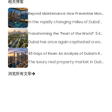
相关博客
Beyond Maintenance: How Preventive Money Governance is Transforming Dubai Real Estate
In the rapidly changing milieu of Dubai's real estate sector, the year 2026 has triggered a substantial change in baggage handling practices. We have progressed beyond time when asset handling is simply a matter of "repairing leaks" or "accumulating bills". Currently, prudent businesses, builders and residents expect a more enhanced priority: preventive money governance.
Transforming the "Pearl of the World": 5 Key Projects Shaping Dubai's Future in 2026
Dubai has once again captivated a worldwide target audience with several groundbreaking mega-works that redefine the boundaries of engineering, sustainability and urban living. As we progress to May 2026, these ventures are evolving from bold ideas into concrete realities, cementing Dubai’s role as a worldwide leader in innovation and smart metropolitan development. From the depths of the ocean to the heights of the skyline, here's a complete examination of 5 massive projects that could currently make the emirate work again.
45 Days of Risen: An Analysis of Dubai’s Remarkable Growth in Ultra-Luxury Real Estate
The luxury real property market in Dubai is experiencing a remarkable upward push, strengthening its position as the leading worldwide hub for high-internet value investors. By the end of April 2026, the market has proven formidable resilience and growth, fueled by a blend of world-class infrastructure, strategic financial policies and a remarkable way of life worldwide Presented below is a complete analysis of the contemporary state of the ultra-luxury sector in Dubai, and the number one factors contributing to this historic momentum.
浏览所有文章

与我们联系