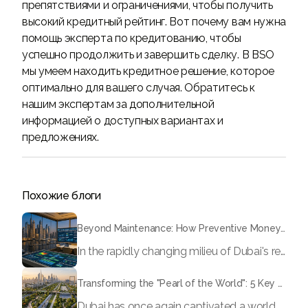
препятствиями и ограничениями, чтобы получить
высокий кредитный рейтинг. Вот почему вам нужна
помощь эксперта по кредитованию, чтобы
успешно продолжить и завершить сделку. В BSO
мы умеем находить кредитное решение, которое
оптимально для вашего случая. Обратитесь к
нашим экспертам за дополнительной
информацией о доступных вариантах и
предложениях.
Похожие блоги
Beyond Maintenance: How Preventive Money Governance is Transforming Dubai Real Estate
In the rapidly changing milieu of Dubai's real estate sector, the year 2026 has triggered a substantial change in baggage handling practices. We have progressed beyond time when asset handling is simply a matter of "repairing leaks" or "accumulating bills". Currently, prudent businesses, builders and residents expect a more enhanced priority: preventive money governance.
Transforming the "Pearl of the World": 5 Key Projects Shaping Dubai's Future in 2026
Dubai has once again captivated a worldwide target audience with several groundbreaking mega-works that redefine the boundaries of engineering, sustainability and urban living. As we progress to May 2026, these ventures are evolving from bold ideas into concrete realities, cementing Dubai’s role as a worldwide leader in innovation and smart metropolitan development. From the depths of the ocean to the heights of the skyline, here's a complete examination of 5 massive projects that could currently make the emirate work again.