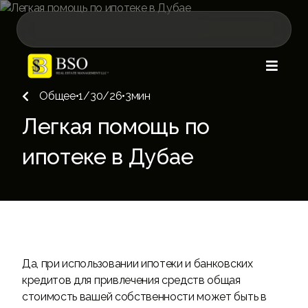

Общее
•
1/30/26
•
3
мин

Легкая помощь по
ипотеке в Дубае
Да, при использовании ипотеки и банковских
кредитов для привлечения средств общая
стоимость вашей собственности может быть в