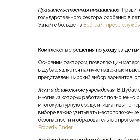
Правительственная инициатива:
Правит
государственного сектора, особенно в лет
Узнайте больше на
Веб-сайт пресс-служб
Комплексные решения по уходу за детьм
Основным фактором, позволяющим матерям
в Дубае, является наличие надежных и высо
представлен широкий выбор вариантов, о
Ясли и дошкольные учреждения:
В Дубае 
многие из которых работают полноценно 
многокультурную среду, инициативы по пе
выборе важно учитывать местоположение, 
безопасности и образовательные програм
Property Finder
.
Уход за детьми на дому (няни):
Для более 