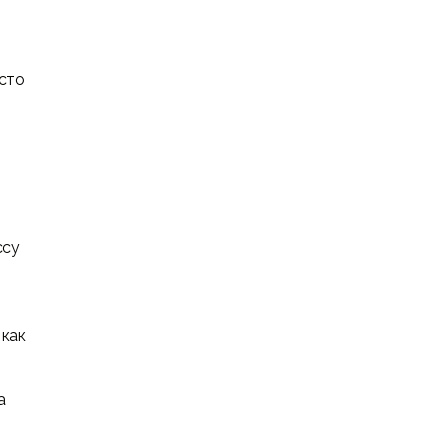
сто
ссу
 как
а