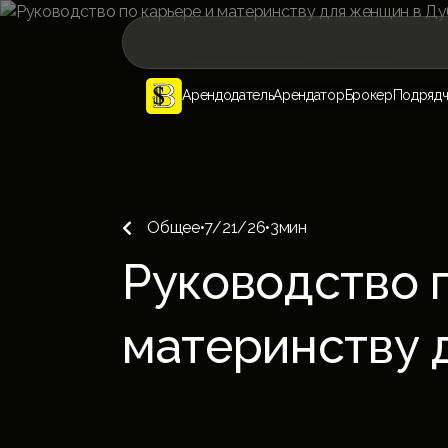
Арендодатель
Арендатор
Брокер
Подрядч
Общее
•
7/21/26
•
3
мин

Руководство 
материнству 