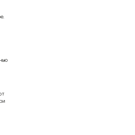
е.
знью
ют
ри