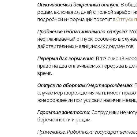
Оплачиваемый декретный отпуск:
В обще
родам, включая 45 дней с полной заработн
подробной информации посетите
Отпуск 
Продление неоплачиваемого отпуска:
Мож
неоплачиваемый отпуск, особенно в случа
действительных медицинских документов.
Перерыв для кормления:
В течение 18 мес
право на два оплачиваемых перерыва в ден
время.
Отпуск по абортам/мертворождению:
В
случае мертворождения мать имеет право 
живорождении при условии наличия медици
Гарантия занятости:
Сотрудники не могу
беременности и родам.
Примечание. Работники государственног