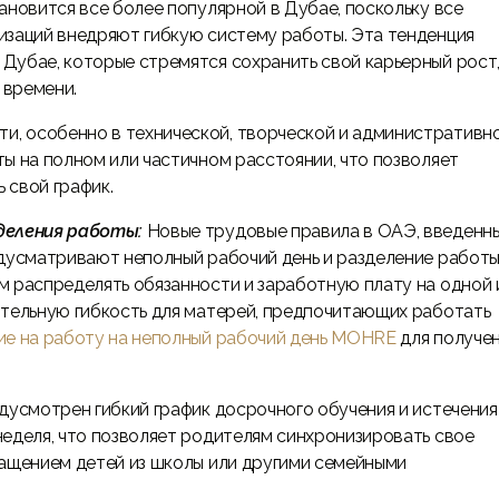
ановится все более популярной в Дубае, поскольку все
изаций внедряют гибкую систему работы. Эта тенденция
Дубае, которые стремятся сохранить свой карьерный рост
 времени.
и, особенно в технической, творческой и административн
ы на полном или частичном расстоянии, что позволяет
 свой график.
еделения работы:
Новые трудовые правила в ОАЭ, введенны
едусматривают неполный рабочий день и разделение работы
м распределять обязанности и заработную плату на одной 
ительную гибкость для матерей, предпочитающих работать
е на работу на неполный рабочий день MOHRE
для получе
дусмотрен гибкий график досрочного обучения и истечения
неделя, что позволяет родителям синхронизировать свое
ращением детей из школы или другими семейными