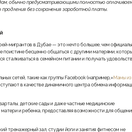
одам, обычно предусматривающими полностью оплачивае
 продления без сохранения заработной платы.
ей
ей-мигрантов в Дубае — это нечто большее, чем официаль
де поистине бесценно общаться с другими матерями, котор
ся сталкиваться в семейном питании и получать удовольст
ных сетей, такие как группы Facebook (например,»
Мамы из
ыступают в качестве динамичного центра обмена информац
арталы, детские сады и даже частные медицинские
 матери и ребенка, предоставляя возможности для общени
ий тренажерный зал, студии йоги и занятия фитнесом не