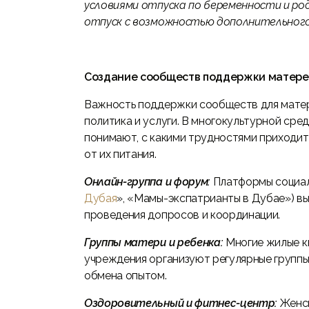
условиями отпуска по беременности и р
отпуск с возможностью дополнительного
Создание сообществ поддержки матер
Важность поддержки сообществ для матер
политика и услуги. В многокультурной сре
понимают, с какими трудностями приходит
от их питания.
Онлайн-группа и форум:
Платформы социаль
Дубая
», «Мамы-экспатрианты в Дубае») в
проведения допросов и координации.
Группы матери и ребенка:
Многие жилые кв
учреждения организуют регулярные группы
обмена опытом.
Оздоровительный и фитнес-центр:
Женск