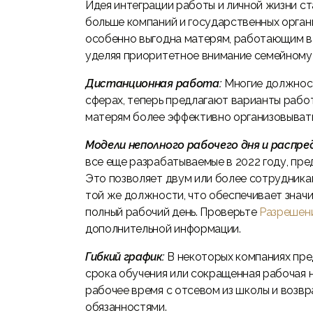
Идея интеграции работы и личной жизни ст
больше компаний и государственных орган
особенно выгодна матерям, работающим в 
уделяя приоритетное внимание семейному
Дистанционная работа:
Многие должност
сферах, теперь предлагают варианты работ
матерям более эффективно организовывать
Модели неполного рабочего дня и распр
все еще разрабатываемые в 2022 году, пр
Это позволяет двум или более сотрудника
той же должности, что обеспечивает знач
полный рабочий день. Проверьте
Разрешени
дополнительной информации.
Гибкий график:
В некоторых компаниях пре
срока обучения или сокращенная рабочая 
рабочее время с отсевом из школы и возв
обязанностями.