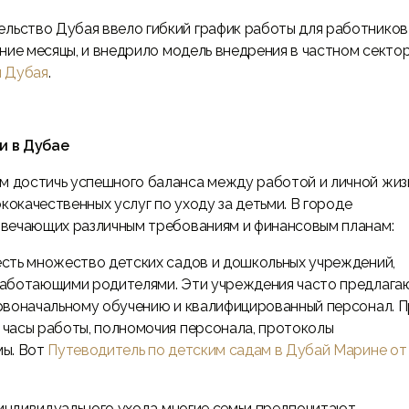
ельство Дубая ввело гибкий график работы для работников
ние месяцы, и внедрило модель внедрения в частном сектор
ы Дубая
.
и в Дубае
 достичь успешного баланса между работой и личной жи
кокачественных услуг по уходу за детьми. В городе
твечающих различным требованиям и финансовым планам:
есть множество детских садов и дошкольных учреждений,
работающими родителями. Эти учреждения часто предлага
рвоначальному обучению и квалифицированный персонал. П
часы работы, полномочия персонала, протоколы
мы. Вот
Путеводитель по детским садам в Дубай Марине от
индивидуального ухода многие семьи предпочитают