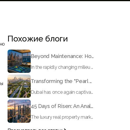
Похожие блоги
нно
Beyond Maintenance: How Preventive Money Governance is Transforming Dubai Real Estate
In the rapidly changing milieu of Dubai's real estate sector, the year 2026 has triggered a substantial change in baggage handling practices. We have progressed beyond time when asset handling is simply a matter of "repairing leaks" or "accumulating bills". Currently, prudent businesses, builders and residents expect a more enhanced priority: preventive money governance.
Transforming the "Pearl of the World": 5 Key Projects Shaping Dubai's Future in 2026
ны
Dubai has once again captivated a worldwide target audience with several groundbreaking mega-works that redefine the boundaries of engineering, sustainability and urban living. As we progress to May 2026, these ventures are evolving from bold ideas into concrete realities, cementing Dubai’s role as a worldwide leader in innovation and smart metropolitan development. From the depths of the ocean to the heights of the skyline, here's a complete examination of 5 massive projects that could currently make the emirate work again.
45 Days of Risen: An Analysis of Dubai’s Remarkable Growth in Ultra-Luxury Real Estate
The luxury real property market in Dubai is experiencing a remarkable upward push, strengthening its position as the leading worldwide hub for high-internet value investors. By the end of April 2026, the market has proven formidable resilience and growth, fueled by a blend of world-class infrastructure, strategic financial policies and a remarkable way of life worldwide Presented below is a complete analysis of the contemporary state of the ultra-luxury sector in Dubai, and the number one factors contributing to this historic momentum.