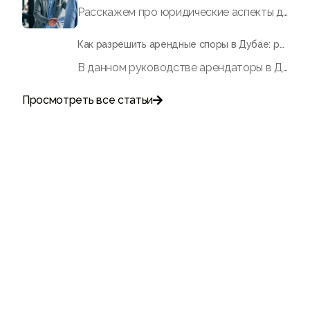
Расскажем про юридические аспекты договоров аренды в Дубае с помощью нашего подробного руководства. Получите информацию о законах RERA в области арендной недвижимости и многом другом.
Как разрешить арендные споры в Дубае: руководство для арендатора
В данном руководстве арендаторы в Дубае могут получить исчерпывающую информацию о том, как разрешить споры по аренде жилья, включая причины возникновения споров, порядок подачи жалобы в Центр арендных споров (RDC) и связанные с этим расходы. Благодаря структурированному процессу RDC арендаторы могут добиться положительного решения по таким вопросам, как необоснованное выселение, повышение арендной платы, дефекты имущества и необоснованные вычеты из гарантийного депозита.
Просмотреть все статьи

Поговорите с нами
+971
United
Arab
Emirates