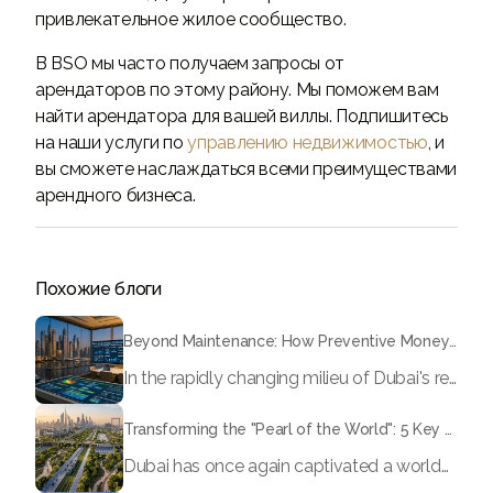
привлекательное жилое сообщество.
В BSO мы часто получаем запросы от
арендаторов по этому району. Мы поможем вам
найти арендатора для вашей виллы. Подпишитесь
на наши услуги по
управлению недвижимостью
, и
вы сможете наслаждаться всеми преимуществами
арендного бизнеса.
Похожие блоги
Beyond Maintenance: How Preventive Money Governance is Transforming Dubai Real Estate
In the rapidly changing milieu of Dubai's real estate sector, the year 2026 has triggered a substantial change in baggage handling practices. We have progressed beyond time when asset handling is simply a matter of "repairing leaks" or "accumulating bills". Currently, prudent businesses, builders and residents expect a more enhanced priority: preventive money governance.
Transforming the "Pearl of the World": 5 Key Projects Shaping Dubai's Future in 2026
Dubai has once again captivated a worldwide target audience with several groundbreaking mega-works that redefine the boundaries of engineering, sustainability and urban living. As we progress to May 2026, these ventures are evolving from bold ideas into concrete realities, cementing Dubai’s role as a worldwide leader in innovation and smart metropolitan development. From the depths of the ocean to the heights of the skyline, here's a complete examination of 5 massive projects that could currently make the emirate work again.