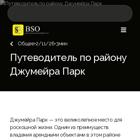

Общее
•
2/11/26
•
3
мин

Путеводитель по району
Джумейра Парк
Джумейра Парк — это великолепное место для
роскошной жизни. Одним из преимуществ
владения арендными объектами в этом районе