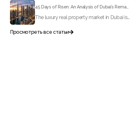
45 Days of Risen: An Analysis of Dubai’s Remarkable Growth in Ultra-Luxury Real Estate
The luxury real property market in Dubai is experiencing a remarkable upward push, strengthening its position as the leading worldwide hub for high-internet value investors. By the end of April 2026, the market has proven formidable resilience and growth, fueled by a blend of world-class infrastructure, strategic financial policies and a remarkable way of life worldwide Presented below is a complete analysis of the contemporary state of the ultra-luxury sector in Dubai, and the number one factors contributing to this historic momentum.
Просмотреть все статьи

Поговорите с нами
+971
United
Arab
Emirates
+971