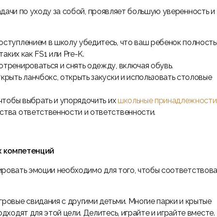
дачи по уходу за собой, проявляет большую уверенность и
оступлением в школу убедитесь, что ваш ребенок полност
аких как FS1 или Pre-K.
отренироваться и снять одежду, включая обувь.
крыть ланчбокс, открыть закуски и использовать столовые
 чтобы выбрать и упорядочить их
школьные принадлежности
ства ответственности и ответственности.
х компетенций
ировать эмоции необходимо для того, чтобы соответствова
гровые свидания с другими детьми. Многие парки и крытые
ходят для этой цели. Делитесь, играйте и играйте вместе.