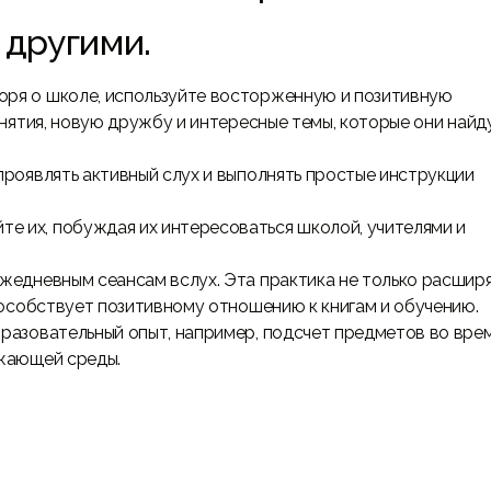
 другими.
оря о школе, используйте восторженную и позитивную
анятия, новую дружбу и интересные темы, которые они найд
роявлять активный слух и выполнять простые инструкции
е их, побуждая их интересоваться школой, учителями и
жедневным сеансам вслух. Эта практика не только расшир
пособствует позитивному отношению к книгам и обучению.
разовательный опыт, например, подсчет предметов во вре
ужающей среды.