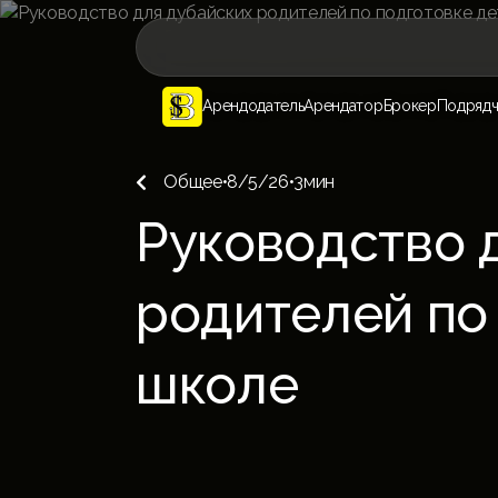
Арендодатель
Арендатор
Брокер
Подрядч
Общее
•
8/5/26
•
3
мин

Руководство 
родителей по 
школе