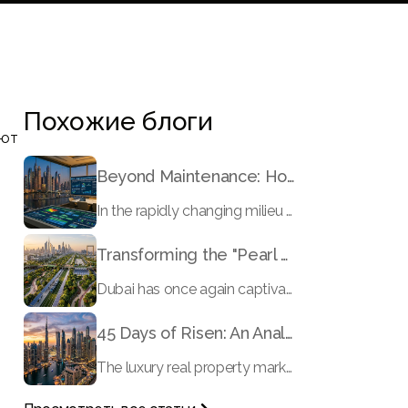
Похожие блоги
ают
Beyond Maintenance: How Preventive Money Governance is Transforming Dubai Real Estate
In the rapidly changing milieu of Dubai's real estate sector, the year 2026 has triggered a substantial change in baggage handling practices. We have progressed beyond time when asset handling is simply a matter of "repairing leaks" or "accumulating bills". Currently, prudent businesses, builders and residents expect a more enhanced priority: preventive money governance.
Transforming the "Pearl of the World": 5 Key Projects Shaping Dubai's Future in 2026
Dubai has once again captivated a worldwide target audience with several groundbreaking mega-works that redefine the boundaries of engineering, sustainability and urban living. As we progress to May 2026, these ventures are evolving from bold ideas into concrete realities, cementing Dubai’s role as a worldwide leader in innovation and smart metropolitan development. From the depths of the ocean to the heights of the skyline, here's a complete examination of 5 massive projects that could currently make the emirate work again.
45 Days of Risen: An Analysis of Dubai’s Remarkable Growth in Ultra-Luxury Real Estate
The luxury real property market in Dubai is experiencing a remarkable upward push, strengthening its position as the leading worldwide hub for high-internet value investors. By the end of April 2026, the market has proven formidable resilience and growth, fueled by a blend of world-class infrastructure, strategic financial policies and a remarkable way of life worldwide Presented below is a complete analysis of the contemporary state of the ultra-luxury sector in Dubai, and the number one factors contributing to this historic momentum.