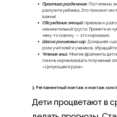
Практика разделения:
Постепенно зн
разлучите ребенка. Это поможет им п
важны!
Обсуждение эмоций:
привязан к разг
незначительной грусти. Примите их чу
чему-то новому, — это нормально.
Школа роликовых игр:
Домашняя «шко
роли учителей и учеников, обращайтес
Чтение книг:
Многие фрагменты детск
помочь нормализовать полученный опы
«Целующаяся рука».
3. Регламентный монтаж и монтаж конс
Дети процветают в с
делать прогнозы. Ст