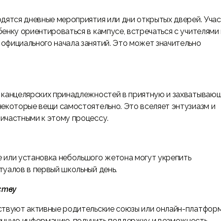
одятся дневные мероприятия или дни открытых дверей. Уча
енку ориентироваться в кампусе, встречаться с учителями 
официального начала занятий. Это может значительно
и канцелярских принадлежностей в приятную и захватываю
некоторые вещи самостоятельно. Это вселяет энтузиазм и
ичастными к этому процессу.
 или установка небольшого жетона могут укрепить
туалов в первый школьный день.
ству
ствуют активные родительские союзы или онлайн-платформ
ценную информацию, получить поддержку и возможность