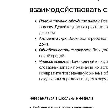
взаимодействовать с
Положительно обсудите школу:
Гов
лексику. Делайте упор на приятные з
для себя.
Активный слух:
Вдохновите ребенка п
дома.
Обнадеживающие вопросы:
Поощряйт
новой средой.
Чтение вместе:
Присоединяйтесь к е
словарный запас и понимание, но и с
Превратите повседневную жизнь в об
покупок или определение цвета окр
Чем заняться в школьные недели
1. Ходите в школу (если возможно)