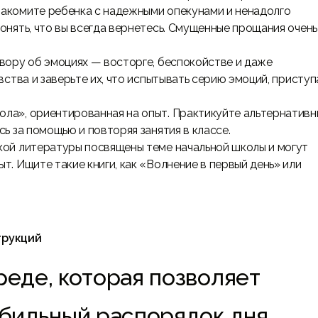
акомите ребенка с надежными опекунами и ненадолго
онять, что вы всегда вернетесь. Смущенные прощания очень
овору об эмоциях — восторге, беспокойстве и даже
вства и заверьте их, что испытывать серию эмоций, приступ
ла», ориентированная на опыт. Практикуйте альтернативн
ь за помощью и повторяя занятия в классе.
ой литературы посвящены теме начальной школы и могут
т. Ищите такие книги, как «Волнение в первый день» или
трукций
реде, которая позволяет
абильный распорядок дня