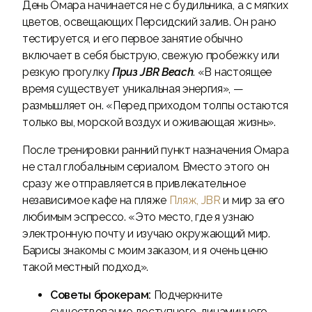
День Омара начинается не с будильника, а с мягких
цветов, освещающих Персидский залив. Он рано
тестируется, и его первое занятие обычно
включает в себя быструю, свежую пробежку или
резкую прогулку
Приз JBR Beach
. «В настоящее
время существует уникальная энергия», —
размышляет он. «Перед приходом толпы остаются
только вы, морской воздух и оживающая жизнь».
После тренировки ранний пункт назначения Омара
не стал глобальным сериалом. Вместо этого он
сразу же отправляется в привлекательное
независимое кафе на пляже
Пляж, JBR
и мир за его
любимым эспрессо. «Это место, где я узнаю
электронную почту и изучаю окружающий мир.
Барисы знакомы с моим заказом, и я очень ценю
такой местный подход».
Советы брокерам:
Подчеркните
существование доступного, динамичного