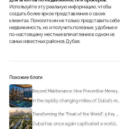
Используйте эту реальную информацию, чтобы
создать более яркое представление о своих
клиентах. Помогите им не только представить себе
недвижимость, но и получить полезные, удобные и
по-настоящему местные впечатления в одном из
самых известных районов Дубая.
Похожие блоги
Beyond Maintenance: How Preventive Money Governance is Transforming Dubai Real Estate
In the rapidly changing milieu of Dubai's real estate sector, the year 2026 has triggered a substantial change in baggage handling practices. We have progressed beyond time when asset handling is simply a matter of "repairing leaks" or "accumulating bills". Currently, prudent businesses, builders and residents expect a more enhanced priority: preventive money governance.
Transforming the "Pearl of the World": 5 Key Projects Shaping Dubai's Future in 2026
Dubai has once again captivated a worldwide target audience with several groundbreaking mega-works that redefine the boundaries of engineering, sustainability and urban living. As we progress to May 2026, these ventures are evolving from bold ideas into concrete realities, cementing Dubai’s role as a worldwide leader in innovation and smart metropolitan development. From the depths of the ocean to the heights of the skyline, here's a complete examination of 5 massive projects that could currently make the emirate work again.