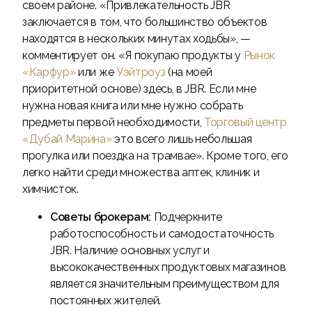
своем районе. «Привлекательность JBR
заключается в том, что большинство объектов
находятся в нескольких минутах ходьбы», —
комментирует он. «Я покупаю продукты у
Рынок
«Карфур»
или же
Уэйтроуз
(на моей
приоритетной основе) здесь, в JBR. Если мне
нужна новая книга или мне нужно собрать
предметы первой необходимости,
Торговый центр
«Дубай Марина»
это всего лишь небольшая
прогулка или поездка на трамвае». Кроме того, его
легко найти среди множества аптек, клиник и
химчисток.
Советы брокерам:
Подчеркните
работоспособность и самодостаточность
JBR. Наличие основных услуг и
высококачественных продуктовых магазинов
является значительным преимуществом для
постоянных жителей.