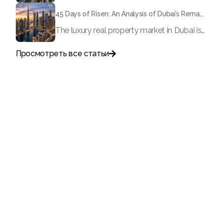
45 Days of Risen: An Analysis of Dubai’s Remarkable Growth in Ultra-Luxury Real Estate
The luxury real property market in Dubai is experiencing a remarkable upward push, strengthening its position as the leading worldwide hub for high-internet value investors. By the end of April 2026, the market has proven formidable resilience and growth, fueled by a blend of world-class infrastructure, strategic financial policies and a remarkable way of life worldwide Presented below is a complete analysis of the contemporary state of the ultra-luxury sector in Dubai, and the number one factors contributing to this historic momentum.
Просмотреть все статьи

Поговорите с нами
+971
United
Arab
Emirates
+971